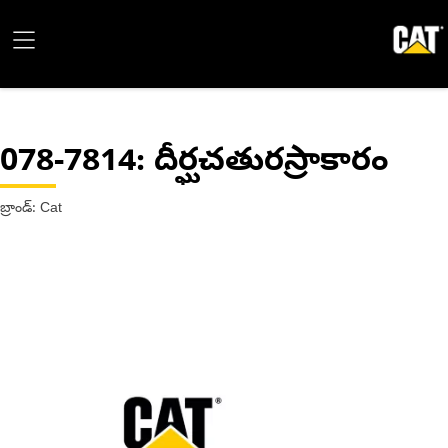
078-7814
: దీర్ఘచతురస్రాకారం
బ్రాండ్: Cat