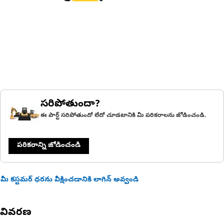
సరిపోతుందా?
ఈ పార్ట్ సరిపోతుందో లేదో చూడటానికి మీ పరికరాలను జోడించండి.
పరికరాన్ని జోడించండి
మీ కస్టమర్ ధరను వీక్షించడానికి లాగిన్ అవ్వండి
వివరణ