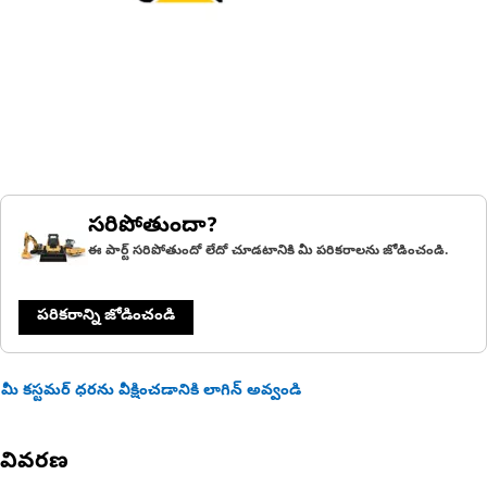
సరిపోతుందా?
ఈ పార్ట్ సరిపోతుందో లేదో చూడటానికి మీ పరికరాలను జోడించండి.
పరికరాన్ని జోడించండి
మీ కస్టమర్ ధరను వీక్షించడానికి లాగిన్ అవ్వండి
వివరణ