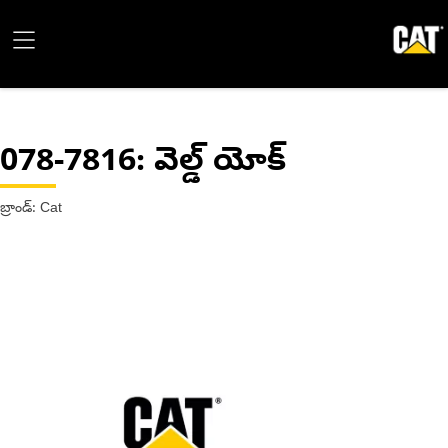
078-7816
: వెల్డ్ యోక్
బ్రాండ్: Cat