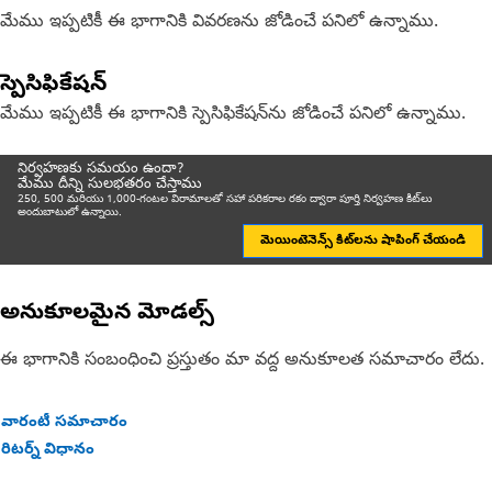
మేము ఇప్పటికీ ఈ భాగానికి వివరణను జోడించే పనిలో ఉన్నాము.
స్పెసిఫికేషన్
మేము ఇప్పటికీ ఈ భాగానికి స్పెసిఫికేషన్‌ను జోడించే పనిలో ఉన్నాము.
నిర్వహణకు సమయం ఉందా?
మేము దీన్ని సులభతరం చేస్తాము
250, 500 మరియు 1,000-గంటల విరామాలతో సహా పరికరాల రకం ద్వారా పూర్తి నిర్వహణ కిట్‌లు
అందుబాటులో ఉన్నాయి.
మెయింటెనెన్స్ కిట్‌లను షాపింగ్ చేయండి
అనుకూలమైన మోడల్స్
ఈ భాగానికి సంబంధించి ప్రస్తుతం మా వద్ద అనుకూలత సమాచారం లేదు.
వారంటీ సమాచారం
రిటర్న్ విధానం