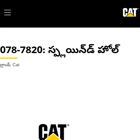
078-7820
: స్ప్లయిన్‌డ్ హోల్
బ్రాండ్: Cat