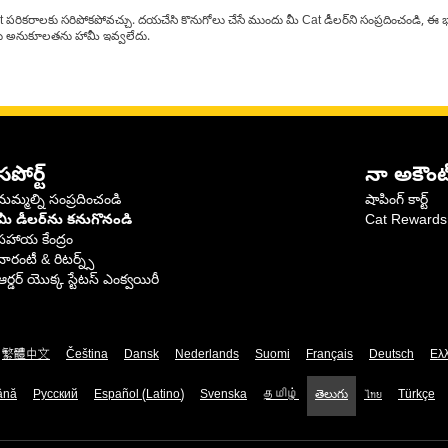
at పరికరాలకు సరిపోకపోవచ్చు. దయచేసి కొనుగోలు చేసే ముందు మీ Cat డీలర్‌ని సంప్రదించండి, ఈ భ
్‌లకు అనుకూలతను హామీ ఇవ్వలేదు.
సపోర్ట్
నా అకౌంట
మమ్మల్ని సంప్రదించండి
షాపింగ్ కార్ట్
మీ డీలర్‌ను కనుగొనండి
Cat Rewards
సహాయ కేంద్రం
వారంటీ & రిటర్న్స్
ఆర్డర్ యొక్క స్టేటస్ ఎంక్వయిరీ
繁體中文
Čeština
Dansk
Nederlands
Suomi
Français
Deutsch
Ελ
ână
Русский
Español (Latino)
Svenska
தமிழ்
తెలుగు
ไทย
Türkçe