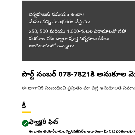
నిర్వహణకు సమయం ఉందా?
మేము దీన్ని సులభతరం చేస్తాము
250, 500 మరియు 1,000-గంటల విరామాలతో సహా
పరికరాల రకం ద్వారా పూర్తి నిర్వహణ కిట్‌లు
అందుబాటులో ఉన్నాయి.
పార్ట్ నంబర్
078-7821
కి అనుకూల మ
ఈ భాగానికి సంబంధించి ప్రస్తుతం మా వద్ద అనుకూలత సమాచ
కీ
ఫ్యాక్టరీ ఫిట్
ఈ భాగం తయారీదారుల స్పెసిఫికేషన్‌ల ఆధారంగా మీ Cat పరికరాలకు