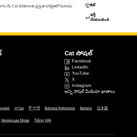
కిట్
ాగం మీ Cat పరికరాలకు ప్రస్తుత పరిస్థితిలో మరియు
భర్తీ
చేయబడింది
్
Cat సోషల్
Facebook
LinkedIn
YouTube
X
Instagram
అన్ని సోషల్ మీడియా ఖాతాలు
ληνικά
עברית
हिन्दी
Bahasa Indonesia
Italiano
日本語
Українська Мова
Tiếng Việt