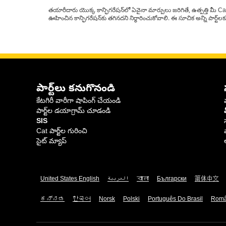
తయారీదారు యొక్క కాన్ఫిగరేషన్‌లో ఏవైనా మార్పులు జరిగితే, ఉత్పత్తి మీ C
ఊహించిన కాన్ఫిగరేషన్‌కు తగినదని నిర్ధారించుకోవాలి. ఈ సూచిక అన్ని పార్ట
పార్ట్‌లు కనుగొనండి
కేటగిరీ వారీగా షాపింగ్ చేయండి
పార్ట్‌ల డయాగ్రామ్ చూడండి
SIS
Cat పార్ట్‌ల గురించి
సైట్ మ్యాప్
United States English
العربية
বাংলা
Български
简体中文
ಕನ್ನಡ
한국어
Norsk
Polski
Português Do Brasil
Rom