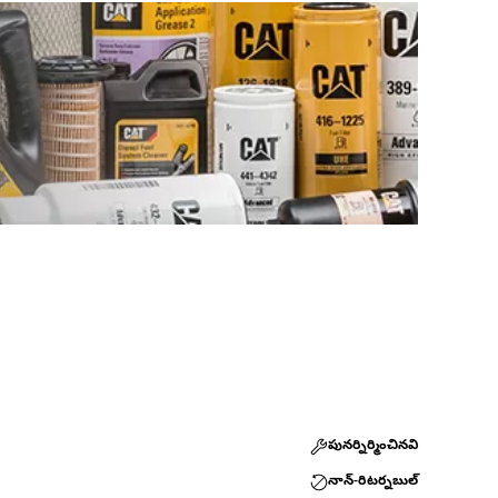
పునర్నిర్మించినవి
నాన్-రిటర్నబుల్