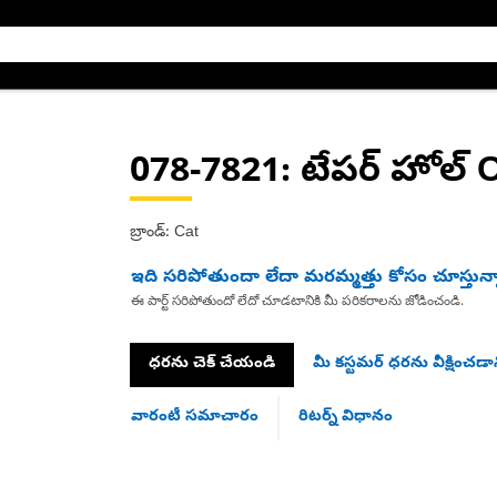
078-7821
: టేపర్ హోల్ 
బ్రాండ్: Cat
ఇది సరిపోతుందా లేదా మరమ్మత్తు కోసం చూస్తున్
ఈ పార్ట్ సరిపోతుందో లేదో చూడటానికి మీ పరికరాలను జోడించండి.
ధరను చెక్ చేయండి
మీ కస్టమర్ ధరను వీక్షించడాన
వారంటీ సమాచారం
రిటర్న్ విధానం