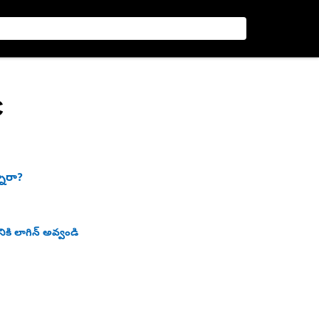
C
నారా?
ికి లాగిన్ అవ్వండి