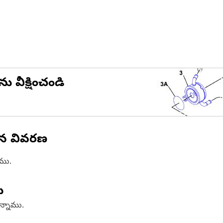
ను వీక్షించండి
ిన వివరణ
ాము.
ు
ఉన్నాము.