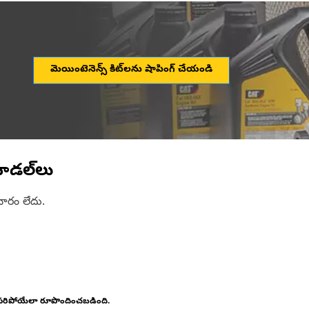
మెయింటెనెన్స్ కిట్‌లను షాపింగ్ చేయండి
ోడల్‌లు
ారం లేదు.
 సరిపోయేలా రూపొందించబడింది.