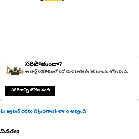
సరిపోతుందా?
ఈ పార్ట్ సరిపోతుందో లేదో చూడటానికి మీ పరికరాలను జోడించండి.
పరికరాన్ని జోడించండి
మీ కస్టమర్ ధరను వీక్షించడానికి లాగిన్ అవ్వండి
వివరణ