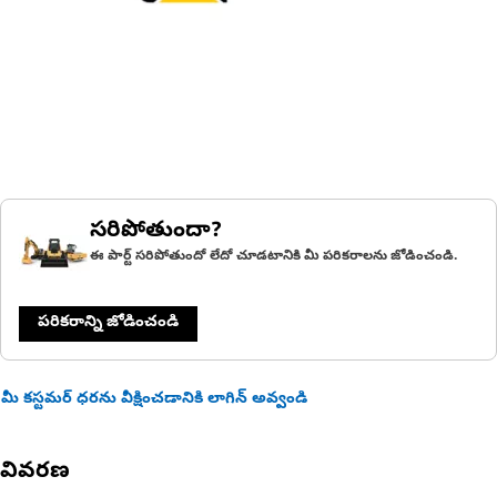
సరిపోతుందా?
ఈ పార్ట్ సరిపోతుందో లేదో చూడటానికి మీ పరికరాలను జోడించండి.
పరికరాన్ని జోడించండి
మీ కస్టమర్ ధరను వీక్షించడానికి లాగిన్ అవ్వండి
వివరణ