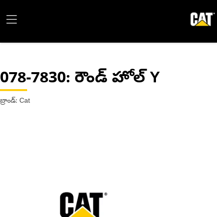
078-7830
: రౌండ్ హోల్ Y
బ్రాండ్: Cat