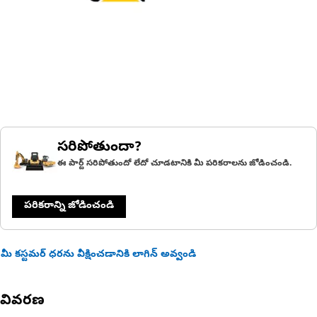
సరిపోతుందా?
ఈ పార్ట్ సరిపోతుందో లేదో చూడటానికి మీ పరికరాలను జోడించండి.
పరికరాన్ని జోడించండి
మీ కస్టమర్ ధరను వీక్షించడానికి లాగిన్ అవ్వండి
వివరణ