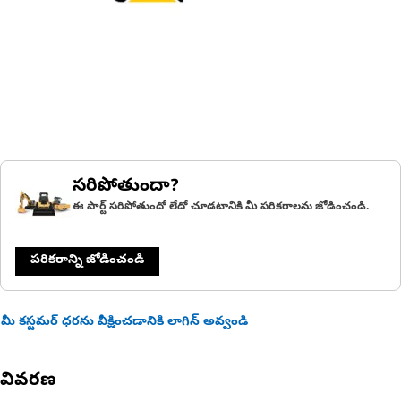
సరిపోతుందా?
ఈ పార్ట్ సరిపోతుందో లేదో చూడటానికి మీ పరికరాలను జోడించండి.
పరికరాన్ని జోడించండి
మీ కస్టమర్ ధరను వీక్షించడానికి లాగిన్ అవ్వండి
వివరణ