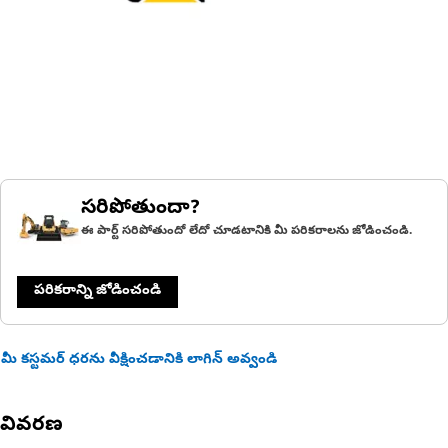
సరిపోతుందా?
ఈ పార్ట్ సరిపోతుందో లేదో చూడటానికి మీ పరికరాలను జోడించండి.
పరికరాన్ని జోడించండి
మీ కస్టమర్ ధరను వీక్షించడానికి లాగిన్ అవ్వండి
వివరణ