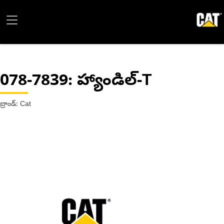
078-7839
: హ్యాండిల్-T
బ్రాండ్: Cat