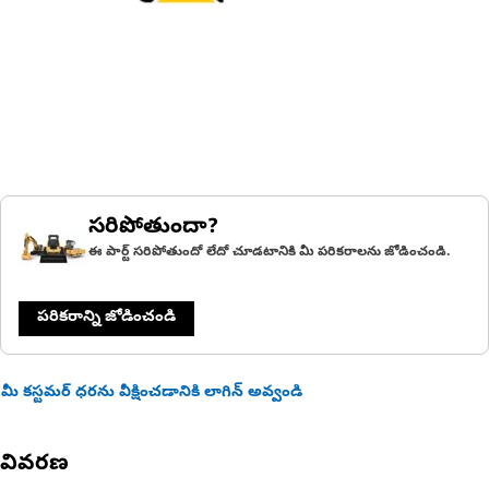
సరిపోతుందా?
ఈ పార్ట్ సరిపోతుందో లేదో చూడటానికి మీ పరికరాలను జోడించండి.
పరికరాన్ని జోడించండి
మీ కస్టమర్ ధరను వీక్షించడానికి లాగిన్ అవ్వండి
వివరణ