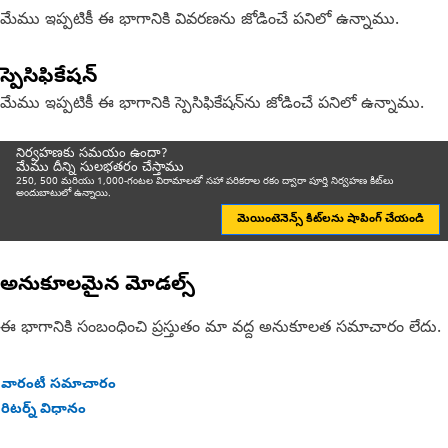
మేము ఇప్పటికీ ఈ భాగానికి వివరణను జోడించే పనిలో ఉన్నాము.
స్పెసిఫికేషన్
మేము ఇప్పటికీ ఈ భాగానికి స్పెసిఫికేషన్‌ను జోడించే పనిలో ఉన్నాము.
నిర్వహణకు సమయం ఉందా?
మేము దీన్ని సులభతరం చేస్తాము
250, 500 మరియు 1,000-గంటల విరామాలతో సహా పరికరాల రకం ద్వారా పూర్తి నిర్వహణ కిట్‌లు
అందుబాటులో ఉన్నాయి.
మెయింటెనెన్స్ కిట్‌లను షాపింగ్ చేయండి
అనుకూలమైన మోడల్స్
ఈ భాగానికి సంబంధించి ప్రస్తుతం మా వద్ద అనుకూలత సమాచారం లేదు.
వారంటీ సమాచారం
రిటర్న్ విధానం