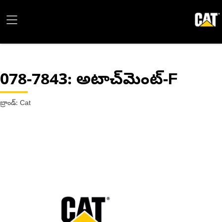
078-7843
: అటాచ్‌మెంట్-F
బ్రాండ్: Cat