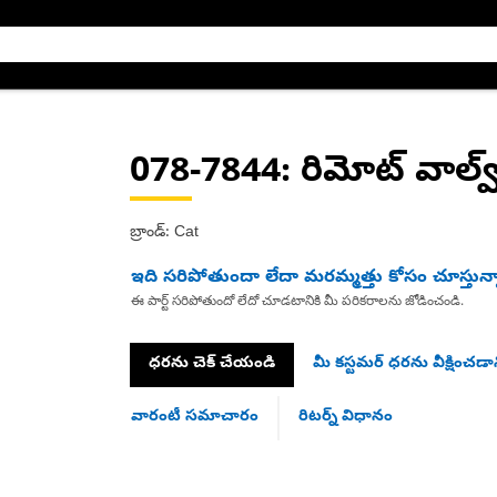
078-7844
: రిమోట్ వాల్వ
బ్రాండ్: Cat
ఇది సరిపోతుందా లేదా మరమ్మత్తు కోసం చూస్తున్
ఈ పార్ట్ సరిపోతుందో లేదో చూడటానికి మీ పరికరాలను జోడించండి.
ధరను చెక్ చేయండి
మీ కస్టమర్ ధరను వీక్షించడాన
వారంటీ సమాచారం
రిటర్న్ విధానం