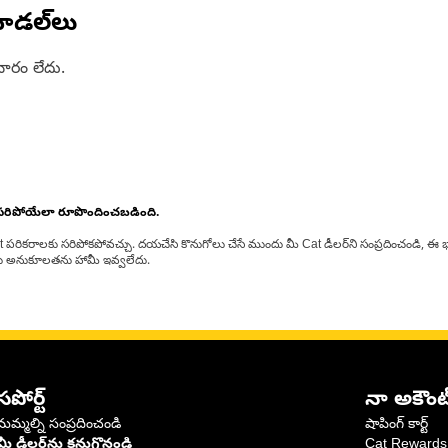
ోడల్‌లు
ారం లేదు.
 సరిపోయేలా రూపొందించబడింది.
at పరికరాలకు సరిపోకపోవచ్చు. దయచేసి కొనుగోలు చేసే ముందు మీ Cat డీలర్‌ని సంప్రదించండి, ఈ భ
్‌లకు అనుకూలతను హామీ ఇవ్వలేదు.
సపోర్ట్
నా అకౌంట
మమ్మల్ని సంప్రదించండి
షాపింగ్ కార్ట్
మీ డీలర్‌ను కనుగొనండి
Cat Rewards