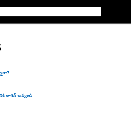
్
నారా?
ికి లాగిన్ అవ్వండి