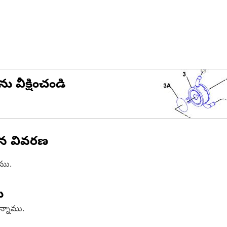
ను వీక్షించండి
ిన వివరణ
ాము.
ు
ఉన్నాము.