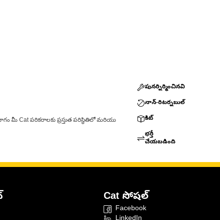
పునర్నిర్మించినవి
నాన్-రిటర్నబుల్
కిట్
ాగం మీ Cat పరికరాలకు ప్రస్తుత పరిస్థితిలో మరియు
భర్తీ
చేయబడింది
్
Cat సోషల్
Facebook
LinkedIn