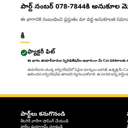
పార్ట్ నంబర్
078-7844
కి అనుకూల మ
ఈ భాగానికి సంబంధించి ప్రస్తుతం మా వద్ద అనుకూలత సమాచ
కీ
ఫ్యాక్టరీ ఫిట్
ఈ భాగం తయారీదారుల స్పెసిఫికేషన్‌ల ఆధారంగా మీ Cat పరికరాలకు
తయారీదారు యొక్క కాన్ఫిగరేషన్‌లో ఏవైనా మార్పులు జరిగితే, ఉత్పత్తి మీ C
ఊహించిన కాన్ఫిగరేషన్‌కు తగినదని నిర్ధారించుకోవాలి. ఈ సూచిక అన్ని పార్ట
పార్ట్‌లు కనుగొనండి
కేటగిరీ వారీగా షాపింగ్ చేయండి
పార్ట్‌ల డయాగ్రామ్ చూడండి