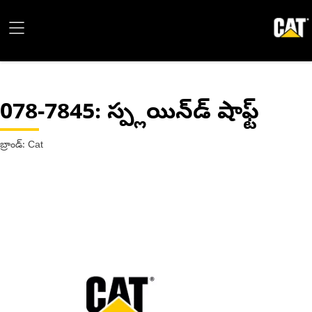
078-7845
: స్ప్లయిన్‌డ్ షాఫ్ట్
బ్రాండ్: Cat