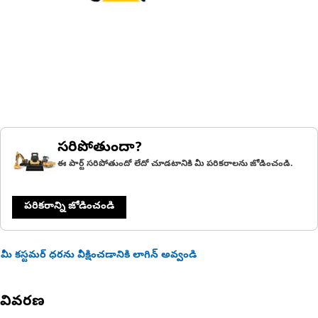
సరిపోతుందా?
ఈ పార్ట్ సరిపోతుందో లేదో చూడటానికి మీ పరికరాలను జోడించండి.
పరికరాన్ని జోడించండి
మీ కస్టమర్ ధరను వీక్షించడానికి లాగిన్ అవ్వండి
వివరణ