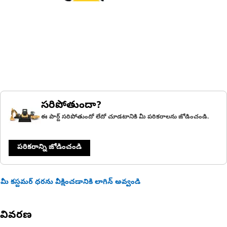
సరిపోతుందా?
ఈ పార్ట్ సరిపోతుందో లేదో చూడటానికి మీ పరికరాలను జోడించండి.
పరికరాన్ని జోడించండి
మీ కస్టమర్ ధరను వీక్షించడానికి లాగిన్ అవ్వండి
వివరణ