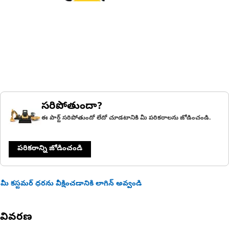
సరిపోతుందా?
ఈ పార్ట్ సరిపోతుందో లేదో చూడటానికి మీ పరికరాలను జోడించండి.
పరికరాన్ని జోడించండి
మీ కస్టమర్ ధరను వీక్షించడానికి లాగిన్ అవ్వండి
వివరణ