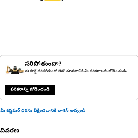
సరిపోతుందా?
ఈ పార్ట్ సరిపోతుందో లేదో చూడటానికి మీ పరికరాలను జోడించండి.
పరికరాన్ని జోడించండి
మీ కస్టమర్ ధరను వీక్షించడానికి లాగిన్ అవ్వండి
వివరణ