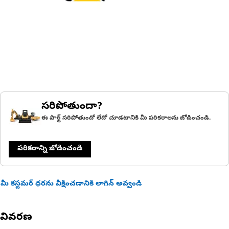
సరిపోతుందా?
ఈ పార్ట్ సరిపోతుందో లేదో చూడటానికి మీ పరికరాలను జోడించండి.
పరికరాన్ని జోడించండి
మీ కస్టమర్ ధరను వీక్షించడానికి లాగిన్ అవ్వండి
వివరణ