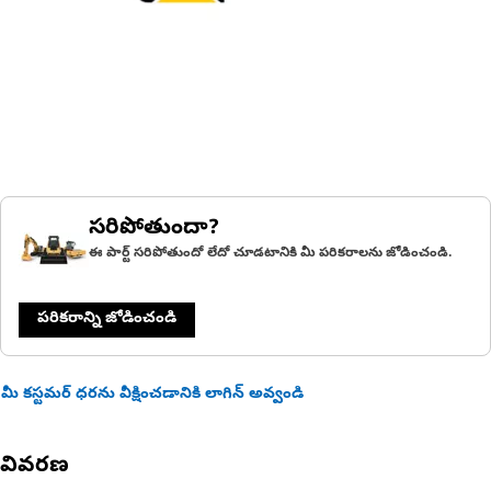
సరిపోతుందా?
ఈ పార్ట్ సరిపోతుందో లేదో చూడటానికి మీ పరికరాలను జోడించండి.
పరికరాన్ని జోడించండి
మీ కస్టమర్ ధరను వీక్షించడానికి లాగిన్ అవ్వండి
వివరణ