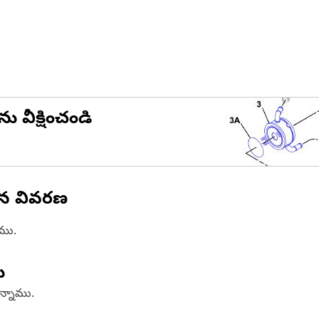
ను వీక్షించండి
ిన వివరణ
ాము.
ు
ఉన్నాము.