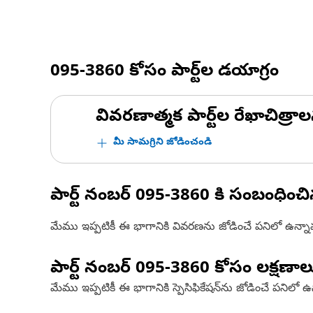
095-3860
కోసం పార్ట్‌ల డయాగ్రం
వివరణాత్మక పార్ట్‌ల రేఖాచిత్రాల
మీ సామగ్రిని జోడించండి
పార్ట్ నంబర్
095-3860
కి సంబంధించ
మేము ఇప్పటికీ ఈ భాగానికి వివరణను జోడించే పనిలో ఉన్న
పార్ట్ నంబర్
095-3860
కోసం లక్షణాల
మేము ఇప్పటికీ ఈ భాగానికి స్పెసిఫికేషన్‌ను జోడించే పనిలో 