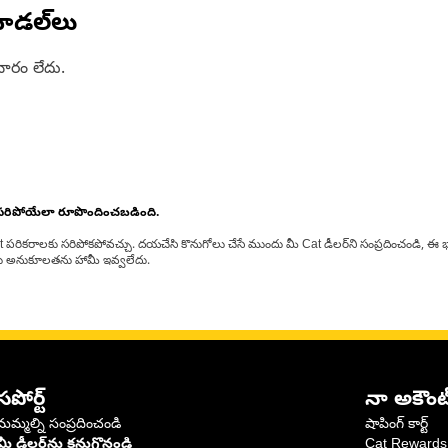
ోడల్‌లు
ారం లేదు.
 సరిపోయేలా రూపొందించబడింది.
at పరికరాలకు సరిపోకపోవచ్చు. దయచేసి కొనుగోలు చేసే ముందు మీ Cat డీలర్‌ని సంప్రదించండి, ఈ భ
్‌లకు అనుకూలతను హామీ ఇవ్వలేదు.
సపోర్ట్
నా అకౌంట
మమ్మల్ని సంప్రదించండి
షాపింగ్ కార్ట్
మీ డీలర్‌ను కనుగొనండి
Cat Rewards