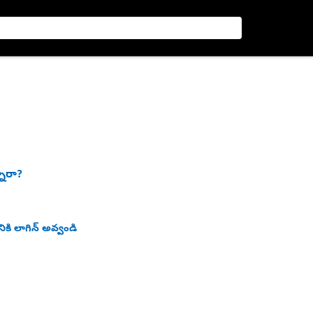
నారా?
ికి లాగిన్ అవ్వండి