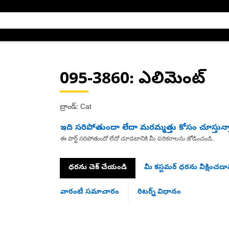
095-3860
: ఎలిమెంట్
బ్రాండ్: Cat
ఇది సరిపోతుందా లేదా మరమ్మత్తు కోసం చూస్తున్
ఈ పార్ట్ సరిపోతుందో లేదో చూడటానికి మీ పరికరాలను జోడించండి.
ధరను చెక్ చేయండి
మీ కస్టమర్ ధరను వీక్షించడాన
వారంటీ సమాచారం
రిటర్న్ విధానం