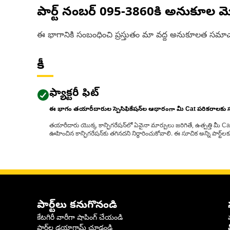
పార్ట్ నంబర్
095-3860
కి అనుకూల మ
ఈ భాగానికి సంబంధించి ప్రస్తుతం మా వద్ద అనుకూలత సమాచ
కీ
ఫ్యాక్టరీ ఫిట్
ఈ భాగం తయారీదారుల స్పెసిఫికేషన్‌ల ఆధారంగా మీ Cat పరికరాలకు
తయారీదారు యొక్క కాన్ఫిగరేషన్‌లో ఏవైనా మార్పులు జరిగితే, ఉత్పత్తి మీ C
ఊహించిన కాన్ఫిగరేషన్‌కు తగినదని నిర్ధారించుకోవాలి. ఈ సూచిక అన్ని పార్ట
పార్ట్‌లు కనుగొనండి
కేటగిరీ వారీగా షాపింగ్ చేయండి
పార్ట్‌ల డయాగ్రామ్ చూడండి