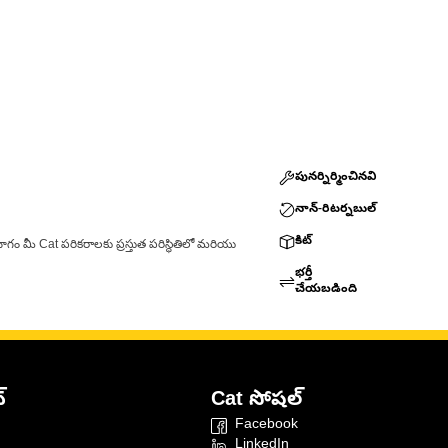
పునర్నిర్మించినవి
నాన్-రిటర్నబుల్
కిట్
ాగం మీ Cat పరికరాలకు ప్రస్తుత పరిస్థితిలో మరియు
భర్తీ
చేయబడింది
్
Cat సోషల్
Facebook
LinkedIn