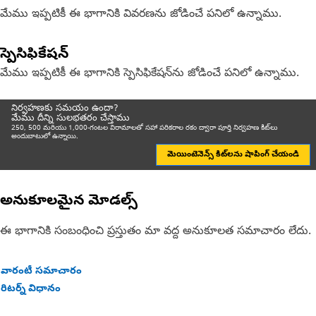
మేము ఇప్పటికీ ఈ భాగానికి వివరణను జోడించే పనిలో ఉన్నాము.
స్పెసిఫికేషన్
మేము ఇప్పటికీ ఈ భాగానికి స్పెసిఫికేషన్‌ను జోడించే పనిలో ఉన్నాము.
నిర్వహణకు సమయం ఉందా?
మేము దీన్ని సులభతరం చేస్తాము
250, 500 మరియు 1,000-గంటల విరామాలతో సహా పరికరాల రకం ద్వారా పూర్తి నిర్వహణ కిట్‌లు
అందుబాటులో ఉన్నాయి.
మెయింటెనెన్స్ కిట్‌లను షాపింగ్ చేయండి
అనుకూలమైన మోడల్స్
ఈ భాగానికి సంబంధించి ప్రస్తుతం మా వద్ద అనుకూలత సమాచారం లేదు.
వారంటీ సమాచారం
రిటర్న్ విధానం