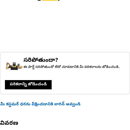
సరిపోతుందా?
ఈ పార్ట్ సరిపోతుందో లేదో చూడటానికి మీ పరికరాలను జోడించండి.
పరికరాన్ని జోడించండి
మీ కస్టమర్ ధరను వీక్షించడానికి లాగిన్ అవ్వండి
వివరణ