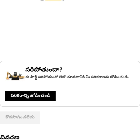
సరిపోతుందా?
ఈ పార్ట్ సరిపోతుందో లేదో చూడటానికి మీ పరికరాలను జోడించండి.
పరికరాన్ని జోడించండి
కొనసాగించలేదు
వివరణ