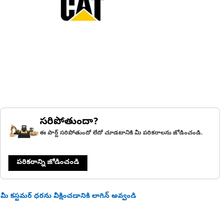
సరిపోతుందా?
ఈ పార్ట్ సరిపోతుందో లేదో చూడటానికి మీ పరికరాలను జోడించండి.
పరికరాన్ని జోడించండి
మీ కస్టమర్ ధరను వీక్షించడానికి లాగిన్ అవ్వండి