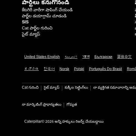
పార్ట్‌లు కనుగొనండి
కేటగిరీ వారీగా షాపింగ్ చేయండి
పార్ట్‌ల డయాగ్రామ్ చూడండి
SIS
Cat పార్ట్‌ల గురించి
సైట్ మ్యాప్
United States English
العربية
বাংলা
Български
简体中文
ಕನ್ನಡ
한국어
Norsk
Polski
Português Do Brasil
Rom
Cat గురించి
సైట్ మ్యాప్
కుక్కీల సెట్టింగ్‌లు
నా వ్యక్తిగత సమాచారాన్ని అమ్
నా మార్కెటింగ్ ప్రాధాన్యతలు
గోప్యత
Caterpillar© 2026 అన్ని హక్కులు రిజర్వ్ చేయబడ్డాయి