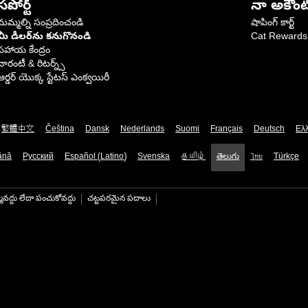
సపోర్ట్
నా అకౌంట
మమ్మల్ని సంప్రదించండి
షాపింగ్ కార్ట్
మీ డీలర్‌ను కనుగొనండి
Cat Rewards
సహాయ కేంద్రం
వారంటీ & రిటర్న్స్
ఆర్డర్ యొక్క స్టేటస్ ఎంక్వయిరీ
繁體中文
Čeština
Dansk
Nederlands
Suomi
Français
Deutsch
Ελ
ână
Русский
Español (Latino)
Svenska
தமிழ்
తెలుగు
ไทย
Türkçe
మవద్దు లేదా పంచుకోవద్దు
చట్టపరమైన పదాలు