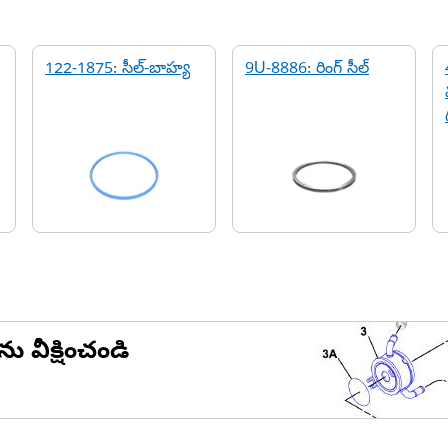
122-1875: సీల్-బాహ్య
9U-8886: రింగ్ సీల్
ను వీక్షించండి