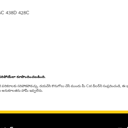
6C 438D 428C
 సరిపోయేలా రూపొందించబడింది.
at పరికరాలకు సరిపోకపోవచ్చు. దయచేసి కొనుగోలు చేసే ముందు మీ Cat డీలర్‌ని సంప్రదించండి, ఈ భ
్‌లకు అనుకూలతను హామీ ఇవ్వలేదు.