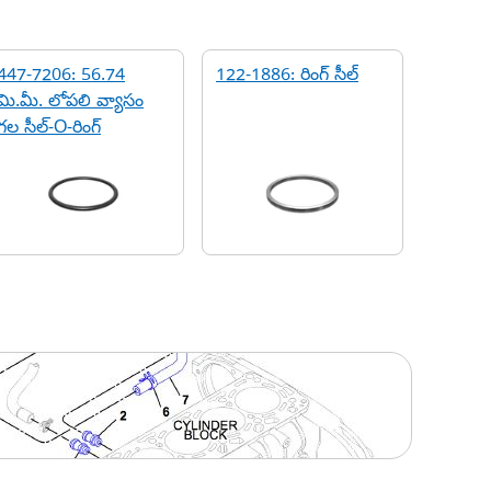
447-7206: 56.74
122-1886: రింగ్ సీల్
మి.మీ. లోపలి వ్యాసం
గల సీల్-O-రింగ్