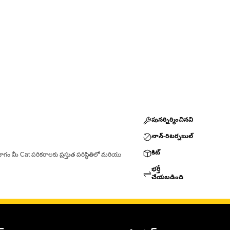
పునర్నిర్మించినవి
నాన్-రిటర్నబుల్
కిట్
ాగం మీ Cat పరికరాలకు ప్రస్తుత పరిస్థితిలో మరియు
భర్తీ
చేయబడింది