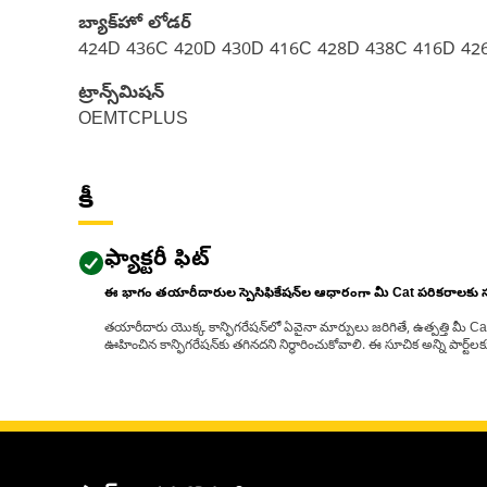
బ్యాక్‌హో లోడర్
424D 436C 420D 430D 416C 428D 438C 416D 42
ట్రాన్స్‌మిషన్
OEMTCPLUS
కీ
ఫ్యాక్టరీ ఫిట్
ఈ భాగం తయారీదారుల స్పెసిఫికేషన్‌ల ఆధారంగా మీ Cat పరికరాలకు
తయారీదారు యొక్క కాన్ఫిగరేషన్‌లో ఏవైనా మార్పులు జరిగితే, ఉత్పత్తి మీ C
ఊహించిన కాన్ఫిగరేషన్‌కు తగినదని నిర్ధారించుకోవాలి. ఈ సూచిక అన్ని పార్ట