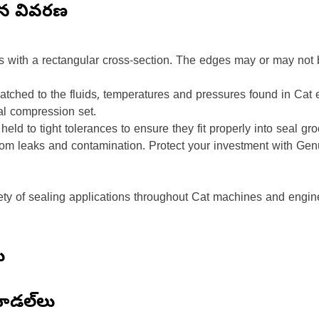
ిన వివరణ
s with a rectangular cross-section. The edges may or may not 
tched to the fluids, temperatures and pressures found in Cat
al compression set.
eld to tight tolerances to ensure they fit properly into seal g
rom leaks and contamination. Protect your investment with Gen
ety of sealing applications throughout Cat machines and engin
ు
ోడల్‌లు