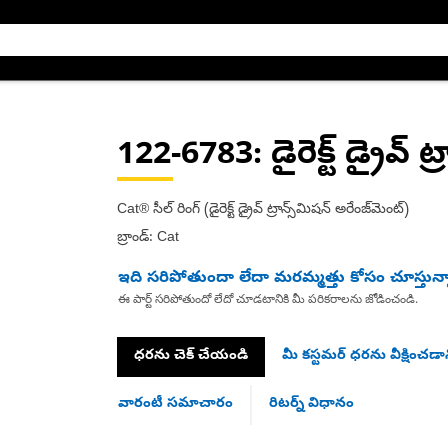
122-6783
: డైరెక్ట్ డ్రైవ్ 
Cat® సీల్ రింగ్ (డైరెక్ట్ డ్రైవ్ ట్రాన్స్‌మిషన్ అరేంజ్‌మెంట్)
బ్రాండ్: Cat
ఇది సరిపోతుందా లేదా మరమ్మత్తు కోసం చూస్తున్
ఈ పార్ట్ సరిపోతుందో లేదో చూడటానికి మీ పరికరాలను జోడించండి.
ధరను చెక్ చేయండి
మీ కస్టమర్ ధరను వీక్షించడాన
వారంటీ సమాచారం
రిటర్న్ విధానం