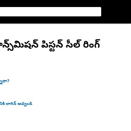
ట్రాన్స్‌మిషన్ పిస్టన్ సీల్ రింగ్
నారా?
ికి లాగిన్ అవ్వండి