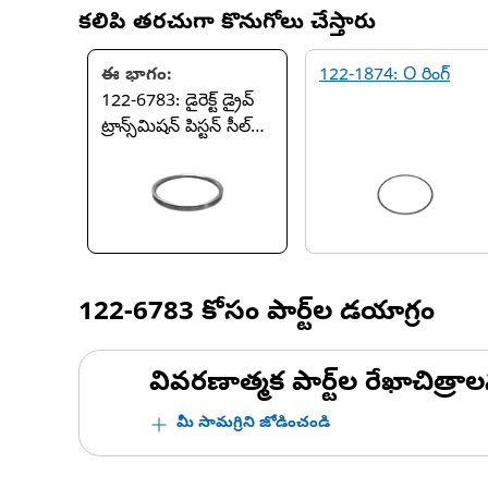
కలిపి తరచుగా కొనుగోలు చేస్తారు
ఈ భాగం:
122-1874: O రింగ్
122-6783: డైరెక్ట్ డ్రైవ్
ట్రాన్స్‌మిషన్ పిస్టన్ సీల్
రింగ్
122-6783
కోసం పార్ట్‌ల డయాగ్రం
వివరణాత్మక పార్ట్‌ల రేఖాచిత్రాల
మీ సామగ్రిని జోడించండి