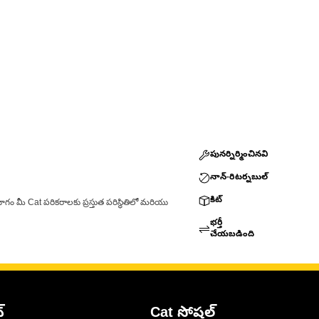
పునర్నిర్మించినవి
నాన్-రిటర్నబుల్
కిట్
ాగం మీ Cat పరికరాలకు ప్రస్తుత పరిస్థితిలో మరియు
భర్తీ
చేయబడింది
్
Cat సోషల్