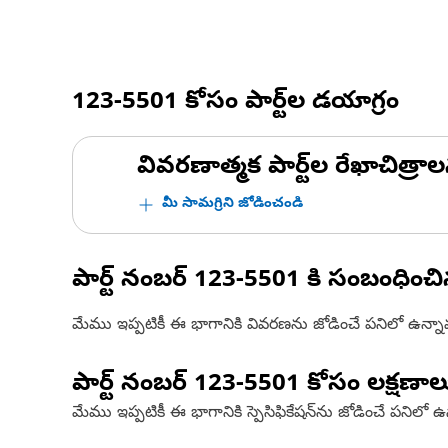
123-5501
కోసం పార్ట్‌ల డయాగ్రం
వివరణాత్మక పార్ట్‌ల రేఖాచిత్రాల
మీ సామగ్రిని జోడించండి
పార్ట్ నంబర్
123-5501
కి సంబంధించ
మేము ఇప్పటికీ ఈ భాగానికి వివరణను జోడించే పనిలో ఉన్న
పార్ట్ నంబర్
123-5501
కోసం లక్షణాల
మేము ఇప్పటికీ ఈ భాగానికి స్పెసిఫికేషన్‌ను జోడించే పనిలో 