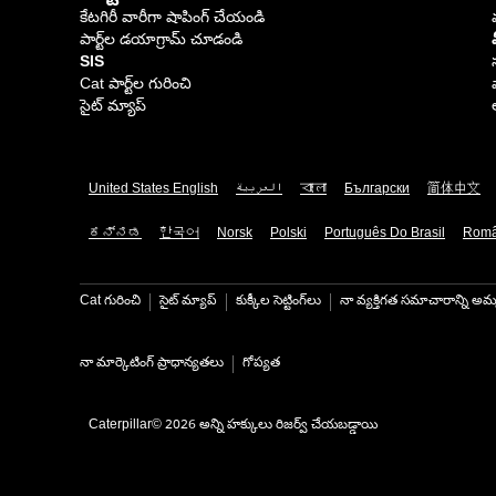
కేటగిరీ వారీగా షాపింగ్ చేయండి
పార్ట్‌ల డయాగ్రామ్ చూడండి
SIS
Cat పార్ట్‌ల గురించి
సైట్ మ్యాప్
United States English
العربية
বাংলা
Български
简体中文
ಕನ್ನಡ
한국어
Norsk
Polski
Português Do Brasil
Rom
Cat గురించి
సైట్ మ్యాప్
కుక్కీల సెట్టింగ్‌లు
నా వ్యక్తిగత సమాచారాన్ని అమ్
నా మార్కెటింగ్ ప్రాధాన్యతలు
గోప్యత
Caterpillar© 2026 అన్ని హక్కులు రిజర్వ్ చేయబడ్డాయి