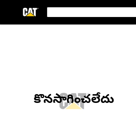
కొనసాగించలేదు