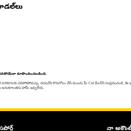
ోడల్‌లు
 సరిపోయేలా రూపొందించబడింది.
at పరికరాలకు సరిపోకపోవచ్చు. దయచేసి కొనుగోలు చేసే ముందు మీ Cat డీలర్‌ని సంప్రదించండి, ఈ భ
్‌లకు అనుకూలతను హామీ ఇవ్వలేదు.
సపోర్ట్
నా అకౌంట