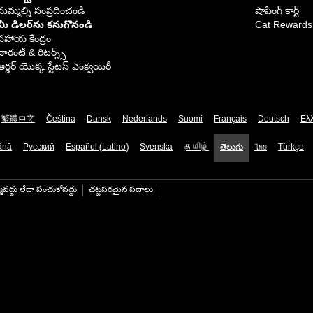
మమ్మల్ని సంప్రదించండి
షాపింగ్ కార్ట్
మీ డీలర్‌ను కనుగొనండి
Cat Rewards
సహాయ కేంద్రం
వారంటీ & రిటర్న్స్
ఆర్డర్ యొక్క స్టేటస్ ఎంక్వయిరీ
繁體中文
Čeština
Dansk
Nederlands
Suomi
Français
Deutsch
Ελ
ână
Русский
Español (Latino)
Svenska
தமிழ்
తెలుగు
ไทย
Türkçe
మవద్దు లేదా పంచుకోవద్దు
చట్టపరమైన పదాలు