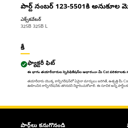
పార్ట్ నంబర్
123-5501
కి అనుకూల మ
ఎక్స్‌కవేటర్
325B 325B L
కీ
ఫ్యాక్టరీ ఫిట్
ఈ భాగం తయారీదారుల స్పెసిఫికేషన్‌ల ఆధారంగా మీ Cat పరికరాలకు
తయారీదారు యొక్క కాన్ఫిగరేషన్‌లో ఏవైనా మార్పులు జరిగితే, ఉత్పత్తి మీ C
ఊహించిన కాన్ఫిగరేషన్‌కు తగినదని నిర్ధారించుకోవాలి. ఈ సూచిక అన్ని పార్ట
పార్ట్‌లు కనుగొనండి