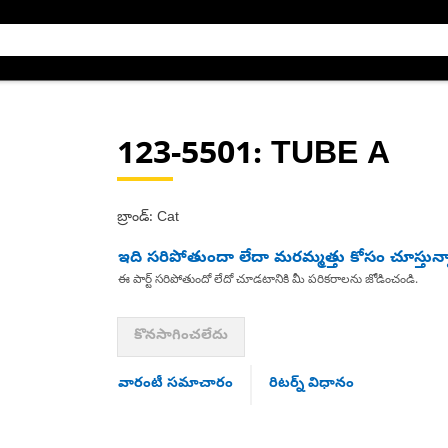
123-5501
: TUBE A
బ్రాండ్: Cat
ఇది సరిపోతుందా లేదా మరమ్మత్తు కోసం చూస్తున్
ఈ పార్ట్ సరిపోతుందో లేదో చూడటానికి మీ పరికరాలను జోడించండి.
కొనసాగించలేదు
వారంటీ సమాచారం
రిటర్న్ విధానం