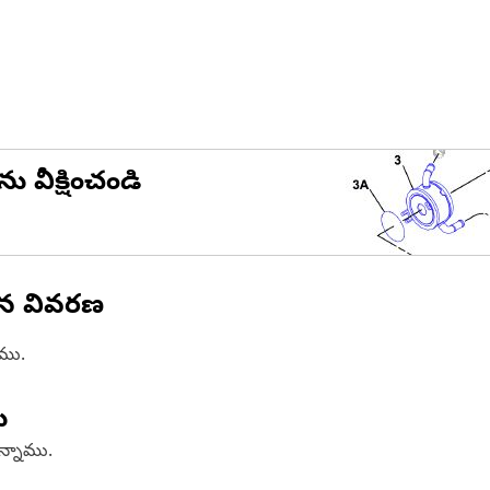
ను వీక్షించండి
ిన వివరణ
ాము.
ు
ఉన్నాము.