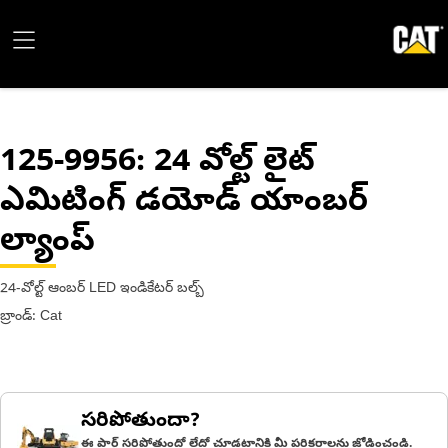
125-9956
: 24 వోల్ట్‌ లైట్
ఎమిటింగ్ డయోడ్ యాంబర్
ల్యాంప్
24-వోల్ట్ ఆంబర్ LED ఇండికేటర్ బల్బ్
బ్రాండ్: Cat
సరిపోతుందా?
ఈ పార్ట్ సరిపోతుందో లేదో చూడటానికి మీ పరికరాలను జోడించండి.