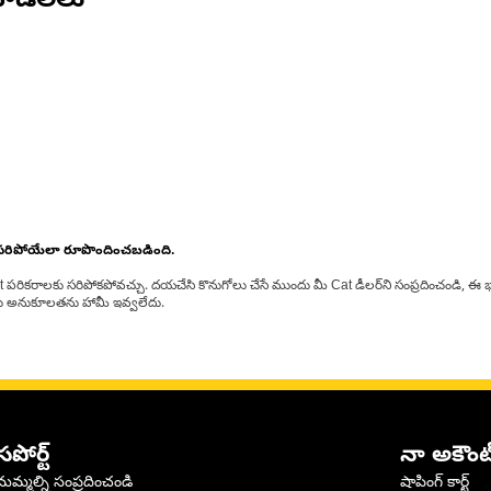
ోడల్‌లు
 సరిపోయేలా రూపొందించబడింది.
at పరికరాలకు సరిపోకపోవచ్చు. దయచేసి కొనుగోలు చేసే ముందు మీ Cat డీలర్‌ని సంప్రదించండి, ఈ భ
్‌లకు అనుకూలతను హామీ ఇవ్వలేదు.
సపోర్ట్
నా అకౌంట
మమ్మల్ని సంప్రదించండి
షాపింగ్ కార్ట్