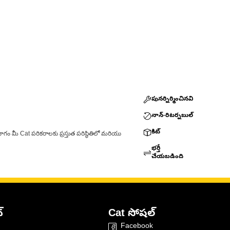
పునర్నిర్మించినవి
నాన్-రిటర్నబుల్
కిట్
ాగం మీ Cat పరికరాలకు ప్రస్తుత పరిస్థితిలో మరియు
భర్తీ
చేయబడింది
్
Cat సోషల్
Facebook