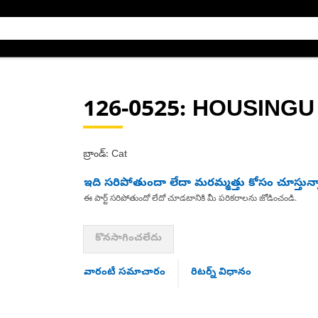
126-0525
: HOUSINGU
బ్రాండ్: Cat
ఇది సరిపోతుందా లేదా మరమ్మత్తు కోసం చూస్తున్
ఈ పార్ట్ సరిపోతుందో లేదో చూడటానికి మీ పరికరాలను జోడించండి.
కొనసాగించలేదు
వారంటీ సమాచారం
రిటర్న్ విధానం