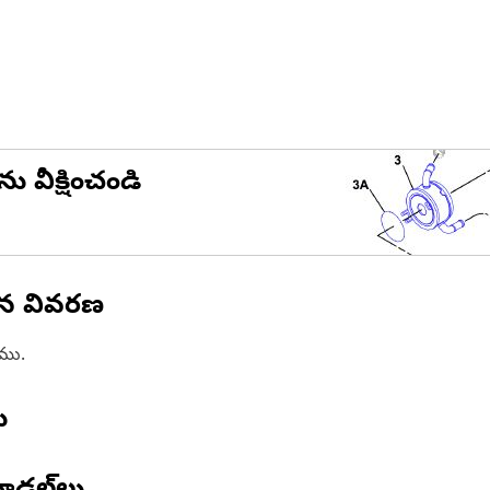
ను వీక్షించండి
ిన వివరణ
ాము.
ు