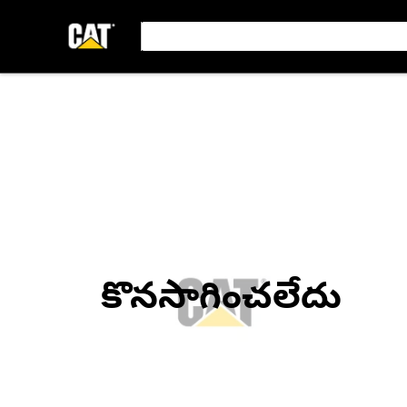
కొనసాగించలేదు