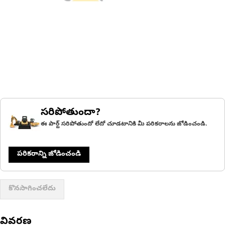
సరిపోతుందా?
ఈ పార్ట్ సరిపోతుందో లేదో చూడటానికి మీ పరికరాలను జోడించండి.
పరికరాన్ని జోడించండి
కొనసాగించలేదు
వివరణ