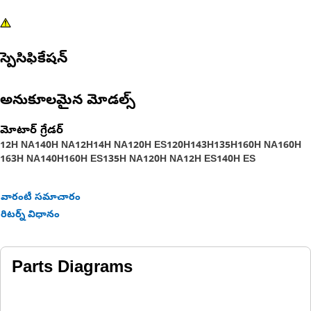
స్పెసిఫికేషన్
అనుకూలమైన మోడల్స్
మోటార్ గ్రేడర్
12H NA
140H NA
12H
14H NA
120H ES
120H
143H
135H
160H NA
160H
163H NA
140H
160H ES
135H NA
120H NA
12H ES
140H ES
వారంటీ సమాచారం
రిటర్న్ విధానం
Parts Diagrams