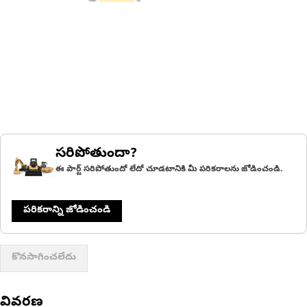
సరిపోతుందా?
ఈ పార్ట్ సరిపోతుందో లేదో చూడటానికి మీ పరికరాలను జోడించండి.
పరికరాన్ని జోడించండి
కొనసాగించలేదు
వివరణ