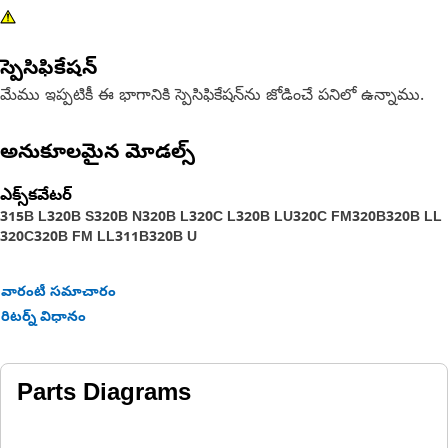
స్పెసిఫికేషన్
మేము ఇప్పటికీ ఈ భాగానికి స్పెసిఫికేషన్‌ను జోడించే పనిలో ఉన్నాము.
అనుకూలమైన మోడల్స్
ఎక్స్‌కవేటర్
315B L
320B S
320B N
320B L
320C L
320B LU
320C FM
320B
320B LL
320C
320B FM LL
311B
320B U
వారంటీ సమాచారం
రిటర్న్ విధానం
Parts Diagrams