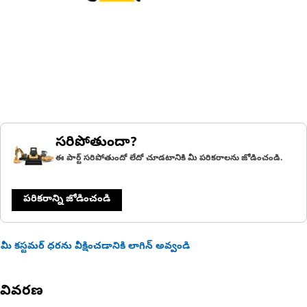
సరిపోతుందా?
ఈ పార్ట్ సరిపోతుందో లేదో చూడటానికి మీ పరికరాలను జోడించండి.
పరికరాన్ని జోడించండి
మీ కస్టమర్ ధరను వీక్షించడానికి లాగిన్ అవ్వండి
వివరణ