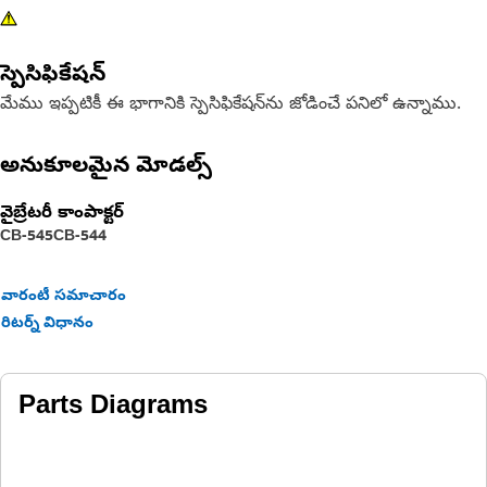
స్పెసిఫికేషన్
మేము ఇప్పటికీ ఈ భాగానికి స్పెసిఫికేషన్‌ను జోడించే పనిలో ఉన్నాము.
అనుకూలమైన మోడల్స్
వైబ్రేటరీ కాంపాక్టర్
CB-545
CB-544
వారంటీ సమాచారం
రిటర్న్ విధానం
Parts Diagrams