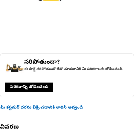
సరిపోతుందా?
ఈ పార్ట్ సరిపోతుందో లేదో చూడటానికి మీ పరికరాలను జోడించండి.
పరికరాన్ని జోడించండి
మీ కస్టమర్ ధరను వీక్షించడానికి లాగిన్ అవ్వండి
వివరణ