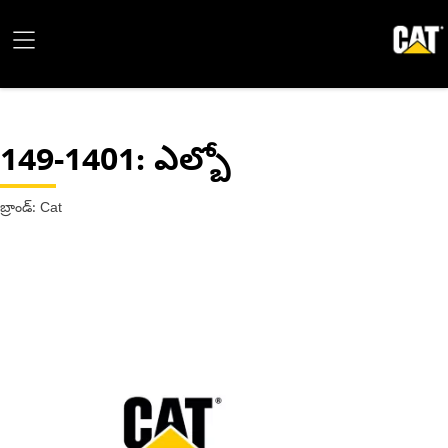
149-1401
: ఎల్బో
బ్రాండ్: Cat