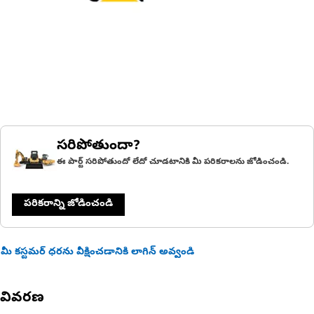
సరిపోతుందా?
ఈ పార్ట్ సరిపోతుందో లేదో చూడటానికి మీ పరికరాలను జోడించండి.
పరికరాన్ని జోడించండి
మీ కస్టమర్ ధరను వీక్షించడానికి లాగిన్ అవ్వండి
వివరణ