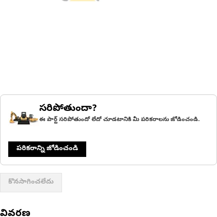
సరిపోతుందా?
ఈ పార్ట్ సరిపోతుందో లేదో చూడటానికి మీ పరికరాలను జోడించండి.
పరికరాన్ని జోడించండి
కొనసాగించలేదు
వివరణ