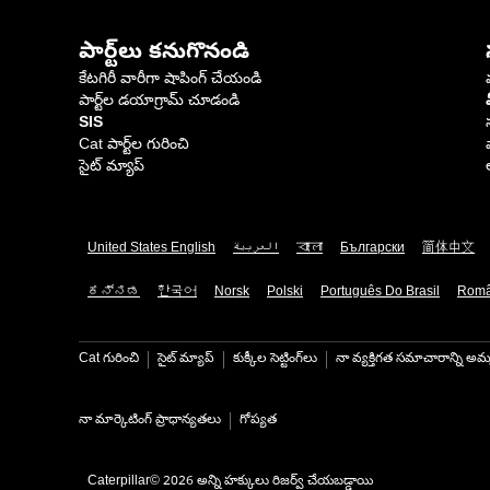
పార్ట్‌లు కనుగొనండి
కేటగిరీ వారీగా షాపింగ్ చేయండి
పార్ట్‌ల డయాగ్రామ్ చూడండి
SIS
Cat పార్ట్‌ల గురించి
సైట్ మ్యాప్
United States English
العربية
বাংলা
Български
简体中文
ಕನ್ನಡ
한국어
Norsk
Polski
Português Do Brasil
Rom
Cat గురించి
సైట్ మ్యాప్
కుక్కీల సెట్టింగ్‌లు
నా వ్యక్తిగత సమాచారాన్ని అమ్
నా మార్కెటింగ్ ప్రాధాన్యతలు
గోప్యత
Caterpillar© 2026 అన్ని హక్కులు రిజర్వ్ చేయబడ్డాయి