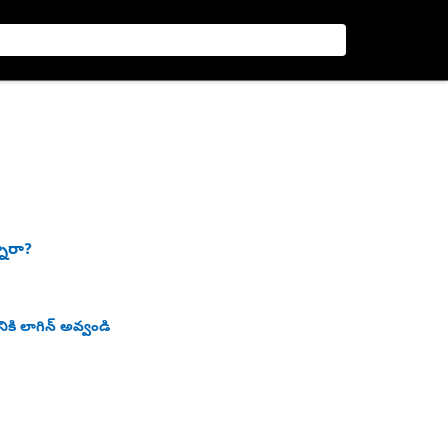
నారా?
ికి లాగిన్ అవ్వండి