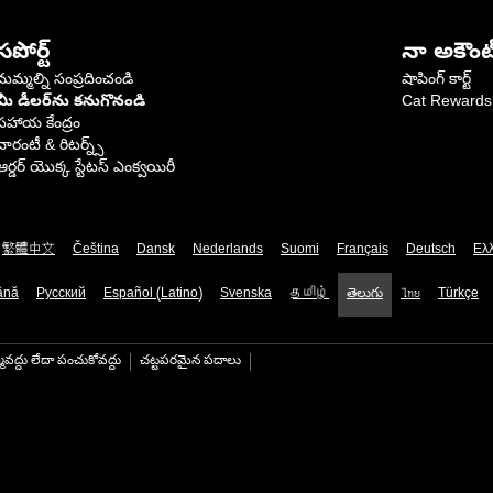
సపోర్ట్
నా అకౌంట
మమ్మల్ని సంప్రదించండి
షాపింగ్ కార్ట్
మీ డీలర్‌ను కనుగొనండి
Cat Rewards
సహాయ కేంద్రం
వారంటీ & రిటర్న్స్
ఆర్డర్ యొక్క స్టేటస్ ఎంక్వయిరీ
繁體中文
Čeština
Dansk
Nederlands
Suomi
Français
Deutsch
Ελ
ână
Русский
Español (Latino)
Svenska
தமிழ்
తెలుగు
ไทย
Türkçe
మవద్దు లేదా పంచుకోవద్దు
చట్టపరమైన పదాలు