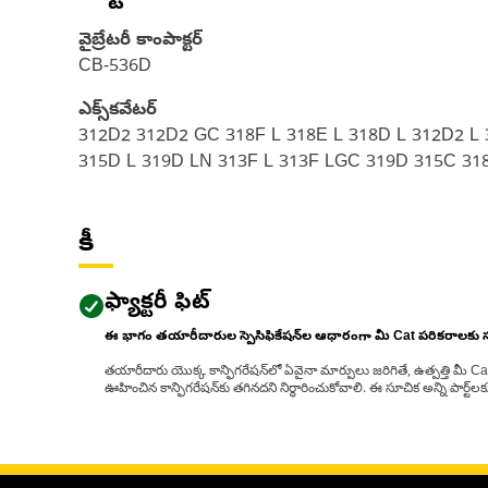
వైబ్రేటరీ కాంపాక్టర్
CB-536D
ఎక్స్‌కవేటర్
312D2 312D2 GC 318F L 318E L 318D L 312D2 L 
315D L 319D LN 313F L 313F LGC 319D 315C 31
కీ
ఫ్యాక్టరీ ఫిట్
ఈ భాగం తయారీదారుల స్పెసిఫికేషన్‌ల ఆధారంగా మీ Cat పరికరాలకు
తయారీదారు యొక్క కాన్ఫిగరేషన్‌లో ఏవైనా మార్పులు జరిగితే, ఉత్పత్తి మీ C
ఊహించిన కాన్ఫిగరేషన్‌కు తగినదని నిర్ధారించుకోవాలి. ఈ సూచిక అన్ని పార్ట