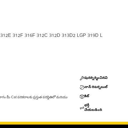
C 312E 312F 316F 312C 312D 313D2 LGP 319D L
పునర్నిర్మించినవి
నాన్-రిటర్నబుల్
కిట్
ాగం మీ Cat పరికరాలకు ప్రస్తుత పరిస్థితిలో మరియు
భర్తీ
చేయబడింది