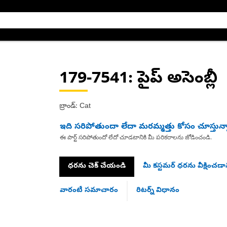
179-7541
: పైప్ అసెంబ్లీ
బ్రాండ్: Cat
ఇది సరిపోతుందా లేదా మరమ్మత్తు కోసం చూస్తున్
ఈ పార్ట్ సరిపోతుందో లేదో చూడటానికి మీ పరికరాలను జోడించండి.
ధరను చెక్ చేయండి
మీ కస్టమర్ ధరను వీక్షించడాన
వారంటీ సమాచారం
రిటర్న్ విధానం