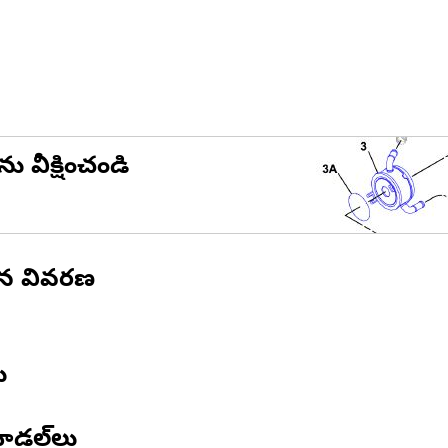
ను వీక్షించండి
ిన వివరణ
ు
ోడల్‌లు