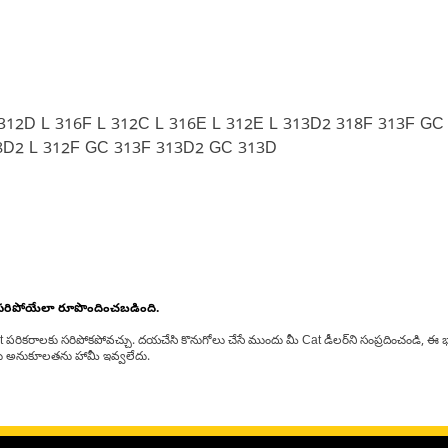
312D L 316F L 312C L 316E L 312E L 313D2 318F 313F G
8D2 L 312F GC 313F 313D2 GC 313D
 సరిపోయేలా రూపొందించబడింది.
at పరికరాలకు సరిపోకపోవచ్చు. దయచేసి కొనుగోలు చేసే ముందు మీ Cat డీలర్‌ని సంప్రదించండి, ఈ భ
్‌లకు అనుకూలతను హామీ ఇవ్వలేదు.