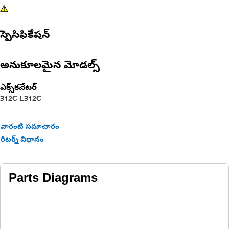
స్పెసిఫికేషన్
అనుకూలమైన మోడల్స్
ఎక్స్‌కవేటర్
312C L
312C
వారంటీ సమాచారం
రిటర్న్ విధానం
Parts Diagrams