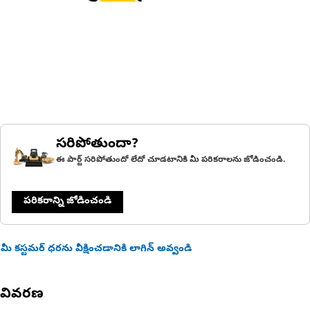
సరిపోతుందా?
ఈ పార్ట్ సరిపోతుందో లేదో చూడటానికి మీ పరికరాలను జోడించండి.
పరికరాన్ని జోడించండి
మీ కస్టమర్ ధరను వీక్షించడానికి లాగిన్ అవ్వండి
వివరణ