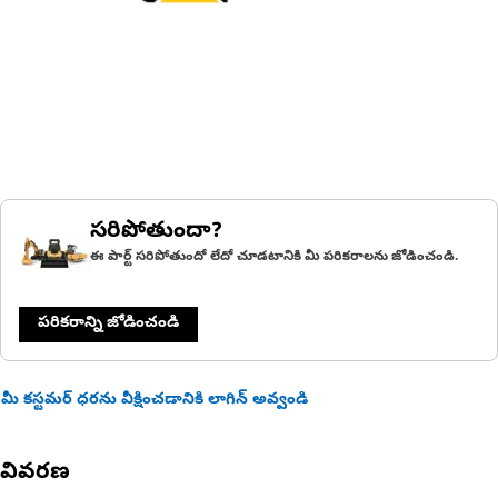
సరిపోతుందా?
ఈ పార్ట్ సరిపోతుందో లేదో చూడటానికి మీ పరికరాలను జోడించండి.
పరికరాన్ని జోడించండి
మీ కస్టమర్ ధరను వీక్షించడానికి లాగిన్ అవ్వండి
వివరణ