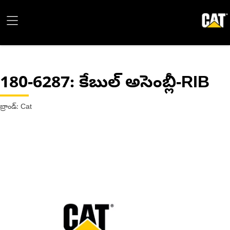
180-6287
: కేబుల్ అసెంబ్లీ-RIB
బ్రాండ్: Cat