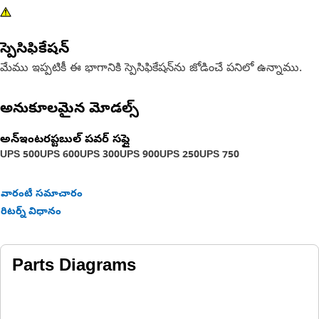
స్పెసిఫికేషన్
మేము ఇప్పటికీ ఈ భాగానికి స్పెసిఫికేషన్‌ను జోడించే పనిలో ఉన్నాము.
అనుకూలమైన మోడల్స్
అన్‌ఇంటరప్టబుల్ పవర్ సప్లై
UPS 500
UPS 600
UPS 300
UPS 900
UPS 250
UPS 750
వారంటీ సమాచారం
రిటర్న్ విధానం
Parts Diagrams