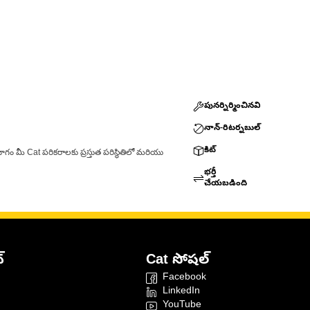
పునర్నిర్మించినవి
నాన్-రిటర్నబుల్
కిట్
ాగం మీ Cat పరికరాలకు ప్రస్తుత పరిస్థితిలో మరియు
భర్తీ
చేయబడింది
్
Cat సోషల్
Facebook
LinkedIn
YouTube