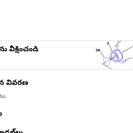
ను వీక్షించండి
ిన వివరణ
ాము.
ు