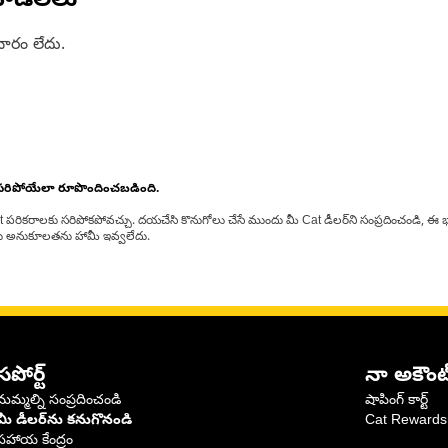
ోడల్‌లు
ారం లేదు.
 సరిపోయేలా రూపొందించబడింది.
at పరికరాలకు సరిపోకపోవచ్చు. దయచేసి కొనుగోలు చేసే ముందు మీ Cat డీలర్‌ని సంప్రదించండి, ఈ భ
్‌లకు అనుకూలతను హామీ ఇవ్వలేదు.
సపోర్ట్
నా అకౌంట
మమ్మల్ని సంప్రదించండి
షాపింగ్ కార్ట్
మీ డీలర్‌ను కనుగొనండి
Cat Rewards
సహాయ కేంద్రం