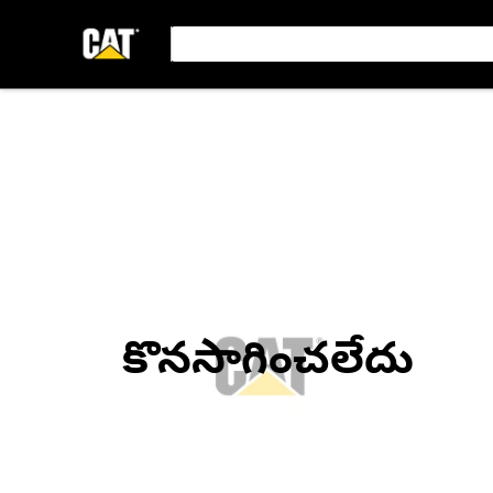
కొనసాగించలేదు