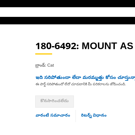
180-6492
: MOUNT AS
బ్రాండ్: Cat
ఇది సరిపోతుందా లేదా మరమ్మత్తు కోసం చూస్తున్
ఈ పార్ట్ సరిపోతుందో లేదో చూడటానికి మీ పరికరాలను జోడించండి.
కొనసాగించలేదు
వారంటీ సమాచారం
రిటర్న్ విధానం