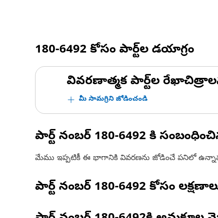
180-6492
కోసం పార్ట్‌ల డయాగ్రం
వివరణాత్మక పార్ట్‌ల రేఖాచిత్రాల
మీ సామగ్రిని జోడించండి
పార్ట్ నంబర్
180-6492
కి సంబంధించ
మేము ఇప్పటికీ ఈ భాగానికి వివరణను జోడించే పనిలో ఉన్న
పార్ట్ నంబర్
180-6492
కోసం లక్షణాల