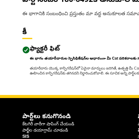
పార్ట్ నంబర్
180-6492
కి అనుకూల మ
ఈ భాగానికి సంబంధించి ప్రస్తుతం మా వద్ద అనుకూలత సమాచ
కీ
ఫ్యాక్టరీ ఫిట్
ఈ భాగం తయారీదారుల స్పెసిఫికేషన్‌ల ఆధారంగా మీ Cat పరికరాలకు
తయారీదారు యొక్క కాన్ఫిగరేషన్‌లో ఏవైనా మార్పులు జరిగితే, ఉత్పత్తి మీ C
ఊహించిన కాన్ఫిగరేషన్‌కు తగినదని నిర్ధారించుకోవాలి. ఈ సూచిక అన్ని పార్ట
పార్ట్‌లు కనుగొనండి
కేటగిరీ వారీగా షాపింగ్ చేయండి
పార్ట్‌ల డయాగ్రామ్ చూడండి
SIS