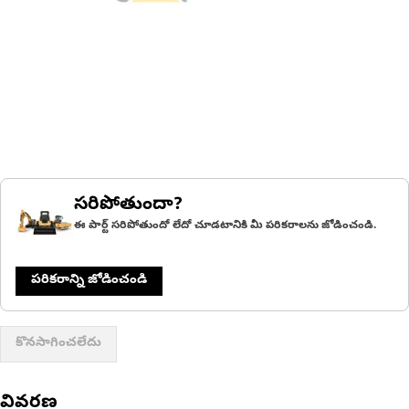
సరిపోతుందా?
ఈ పార్ట్ సరిపోతుందో లేదో చూడటానికి మీ పరికరాలను జోడించండి.
పరికరాన్ని జోడించండి
కొనసాగించలేదు
వివరణ