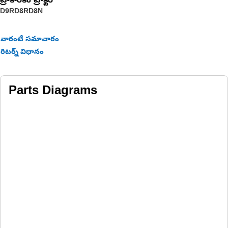
ట్రాక్-రకం ట్రాక్టర్‌
D9R
D8R
D8N
వారంటీ సమాచారం
రిటర్న్ విధానం
Parts Diagrams