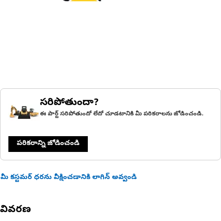
సరిపోతుందా?
ఈ పార్ట్ సరిపోతుందో లేదో చూడటానికి మీ పరికరాలను జోడించండి.
పరికరాన్ని జోడించండి
మీ కస్టమర్ ధరను వీక్షించడానికి లాగిన్ అవ్వండి
వివరణ