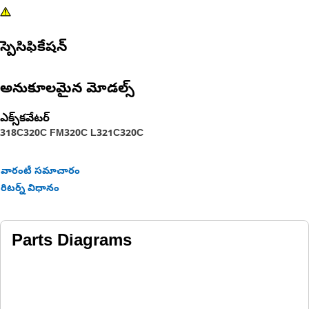
స్పెసిఫికేషన్
అనుకూలమైన మోడల్స్
ఎక్స్‌కవేటర్
318C
320C FM
320C L
321C
320C
వారంటీ సమాచారం
రిటర్న్ విధానం
Parts Diagrams