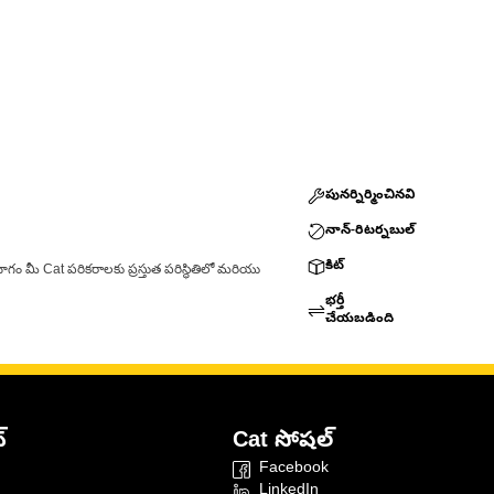
పునర్నిర్మించినవి
నాన్-రిటర్నబుల్
కిట్
ాగం మీ Cat పరికరాలకు ప్రస్తుత పరిస్థితిలో మరియు
భర్తీ
చేయబడింది
్
Cat సోషల్
Facebook
LinkedIn