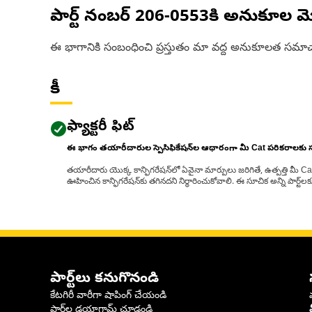
పార్ట్ నంబర్
206-0553
కి అనుకూల మ
ఈ భాగానికి సంబంధించి ప్రస్తుతం మా వద్ద అనుకూలత సమాచ
కీ
ఫ్యాక్టరీ ఫిట్
ఈ భాగం తయారీదారుల స్పెసిఫికేషన్‌ల ఆధారంగా మీ Cat పరికరాలకు
తయారీదారు యొక్క కాన్ఫిగరేషన్‌లో ఏవైనా మార్పులు జరిగితే, ఉత్పత్తి మీ C
ఊహించిన కాన్ఫిగరేషన్‌కు తగినదని నిర్ధారించుకోవాలి. ఈ సూచిక అన్ని పార్ట
పార్ట్‌లు కనుగొనండి
కేటగిరీ వారీగా షాపింగ్ చేయండి
పార్ట్‌ల డయాగ్రామ్ చూడండి