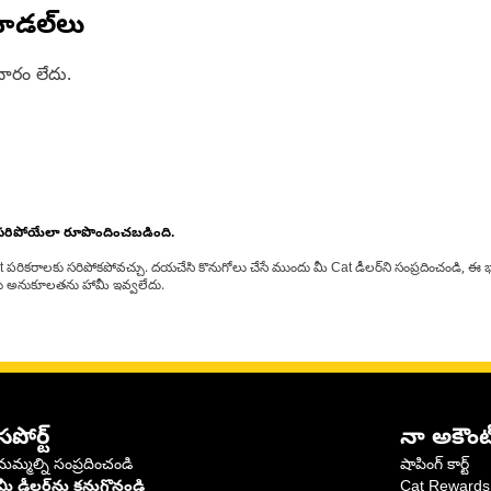
ోడల్‌లు
ారం లేదు.
 సరిపోయేలా రూపొందించబడింది.
at పరికరాలకు సరిపోకపోవచ్చు. దయచేసి కొనుగోలు చేసే ముందు మీ Cat డీలర్‌ని సంప్రదించండి, ఈ భ
్‌లకు అనుకూలతను హామీ ఇవ్వలేదు.
సపోర్ట్
నా అకౌంట
మమ్మల్ని సంప్రదించండి
షాపింగ్ కార్ట్
మీ డీలర్‌ను కనుగొనండి
Cat Rewards