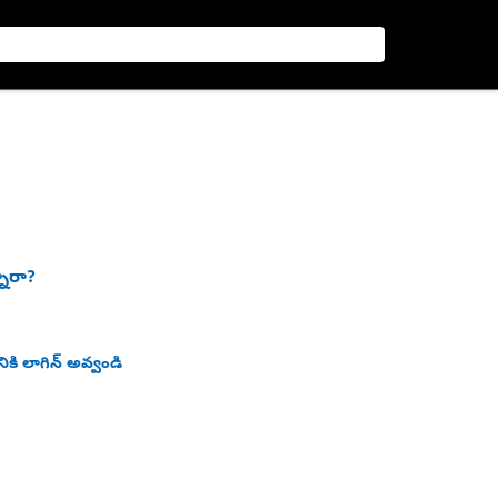
నారా?
ికి లాగిన్ అవ్వండి