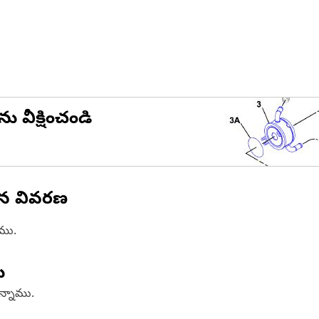
ను వీక్షించండి
ిన వివరణ
ాము.
ు
ఉన్నాము.