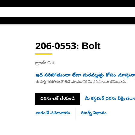
206-0553
: Bolt
బ్రాండ్: Cat
ఇది సరిపోతుందా లేదా మరమ్మత్తు కోసం చూస్తున్
ఈ పార్ట్ సరిపోతుందో లేదో చూడటానికి మీ పరికరాలను జోడించండి.
ధరను చెక్ చేయండి
మీ కస్టమర్ ధరను వీక్షించడాన
వారంటీ సమాచారం
రిటర్న్ విధానం