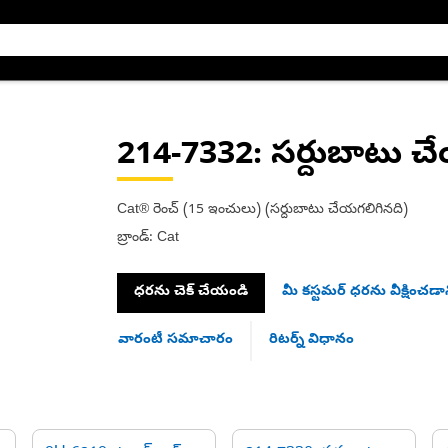
214-7332
: సర్దుబాటు 
Cat® రెంచ్ (15 ఇంచులు) (సర్దుబాటు చేయగలిగినది)
బ్రాండ్: Cat
ధరను చెక్ చేయండి
మీ కస్టమర్ ధరను వీక్షించడాన
వారంటీ సమాచారం
రిటర్న్ విధానం