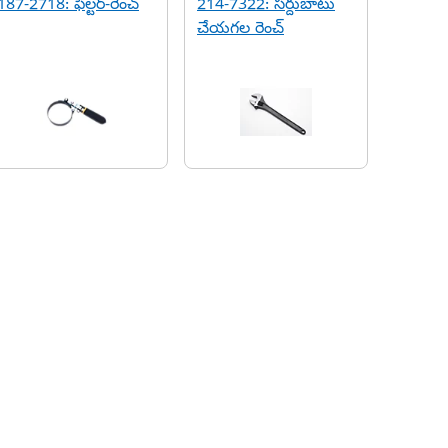
187-2718: ఫిల్టర్-రెంచ్
214-7322: సర్దుబాటు
చేయగల రెంచ్