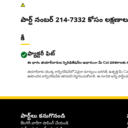
పార్ట్ నంబర్
214-7332
కోసం లక్షణాల
కీ
ఫ్యాక్టరీ ఫిట్
ఈ భాగం తయారీదారుల స్పెసిఫికేషన్‌ల ఆధారంగా మీ Cat పరికరాలకు
తయారీదారు యొక్క కాన్ఫిగరేషన్‌లో ఏవైనా మార్పులు జరిగితే, ఉత్పత్తి మీ C
ఊహించిన కాన్ఫిగరేషన్‌కు తగినదని నిర్ధారించుకోవాలి. ఈ సూచిక అన్ని పార్ట
పార్ట్‌లు కనుగొనండి
కేటగిరీ వారీగా షాపింగ్ చేయండి