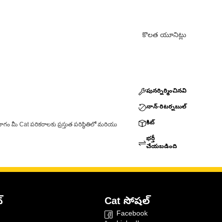
కొలత యూనిట్లు
పునర్నిర్మించినవి
నాన్-రిటర్నబుల్
కిట్
ాగం మీ Cat పరికరాలకు ప్రస్తుత పరిస్థితిలో మరియు
భర్తీ
చేయబడింది
్
Cat సోషల్
Facebook