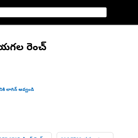
చేయగల రెంచ్
ికి లాగిన్ అవ్వండి