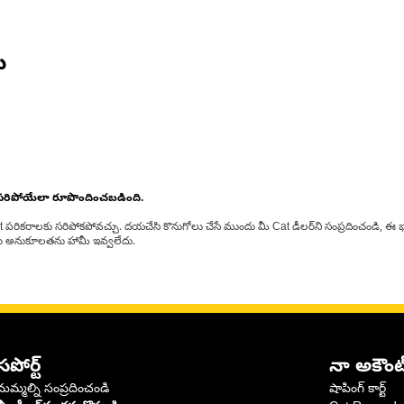
ు
 సరిపోయేలా రూపొందించబడింది.
at పరికరాలకు సరిపోకపోవచ్చు. దయచేసి కొనుగోలు చేసే ముందు మీ Cat డీలర్‌ని సంప్రదించండి, ఈ భ
్‌లకు అనుకూలతను హామీ ఇవ్వలేదు.
సపోర్ట్
నా అకౌంట
మమ్మల్ని సంప్రదించండి
షాపింగ్ కార్ట్