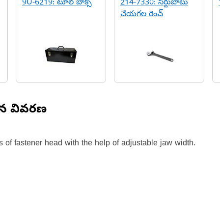
9U-6219: టూల్ బాక్స్
214-7330: సర్దుబాటు
చేయగల రెంచ్
ిన వివరణ
 of fastener head with the help of adjustable jaw width.