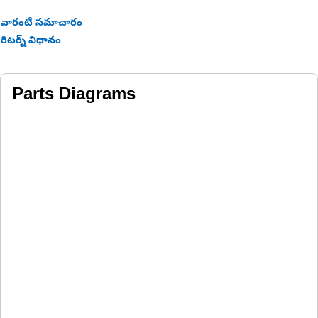
An Eccentric Weight Amplitude Instruction Plate serves as a
వారంటీ సమాచారం
reference guide to help operators adjust the amplitude of the
రిటర్న్ విధానం
eccentric weights according to specific requirements or
operating conditions.
Parts Diagrams