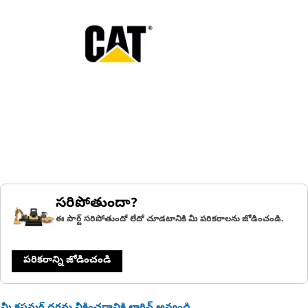
సరిపోతుందా?
ఈ పార్ట్ సరిపోతుందో లేదో చూడటానికి మీ పరికరాలను జోడించండి.
పరికరాన్ని జోడించండి