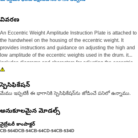
మీ కస్టమర్ ధరను వీక్షించడానికి లాగిన్ అవ్వండి
వివరణ
An Eccentric Weight Amplitude Instruction Plate is attached to
the handwheel on the housing of the eccentric weight. It
provides instructions and guidance on adjusting the high and
low amplitude of the eccentric weights used in the drum. it
includes diagrams and characters for adjusting the eccentric
weights. This ensures that operators can effectively control the
intensity and performance of the drum according to specific
స్పెసిఫికేషన్
requirements or operational needs.
మేము ఇప్పటికీ ఈ భాగానికి స్పెసిఫికేషన్‌ను జోడించే పనిలో ఉన్నాము.
Attributes:
• Provided with 6 mounting holes to fit the fastener of size M6
అనుకూలమైన మోడల్స్
• Printed with white characters and symbols on a black
background for better visibility
వైబ్రేటరీ కాంపాక్టర్
CB-564D
CB-54
CB-64
CD-54
CB-534D
Applications: