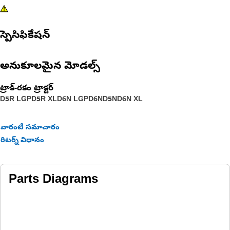
స్పెసిఫికేషన్
అనుకూలమైన మోడల్స్
ట్రాక్-రకం ట్రాక్టర్‌
D5R LGP
D5R XL
D6N LGP
D6N
D5N
D6N XL
వారంటీ సమాచారం
రిటర్న్ విధానం
Parts Diagrams