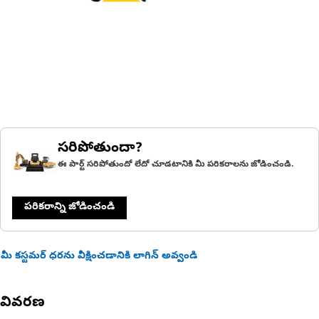
సరిపోతుందా?
ఈ పార్ట్ సరిపోతుందో లేదో చూడటానికి మీ పరికరాలను జోడించండి.
పరికరాన్ని జోడించండి
మీ కస్టమర్ ధరను వీక్షించడానికి లాగిన్ అవ్వండి
వివరణ