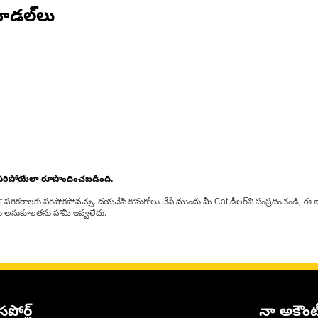
ోడల్‌లు
 సరిపోయేలా రూపొందించబడింది.
at పరికరాలకు సరిపోకపోవచ్చు. దయచేసి కొనుగోలు చేసే ముందు మీ Cat డీలర్‌ని సంప్రదించండి, ఈ భ
్‌లకు అనుకూలతను హామీ ఇవ్వలేదు.
సపోర్ట్
నా అకౌంట