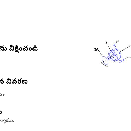
ను వీక్షించండి
ిన వివరణ
ాము.
ు
ఉన్నాము.