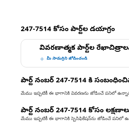
247-7514
కోసం పార్ట్‌ల డయాగ్రం
వివరణాత్మక పార్ట్‌ల రేఖాచిత్రాల
మీ సామగ్రిని జోడించండి
పార్ట్ నంబర్
247-7514
కి సంబంధించ
మేము ఇప్పటికీ ఈ భాగానికి వివరణను జోడించే పనిలో ఉన్న
పార్ట్ నంబర్
247-7514
కోసం లక్షణాల
మేము ఇప్పటికీ ఈ భాగానికి స్పెసిఫికేషన్‌ను జోడించే పనిలో 