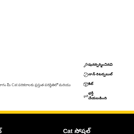
పునర్నిర్మించినవి
నాన్-రిటర్నబుల్
కిట్
ాగం మీ Cat పరికరాలకు ప్రస్తుత పరిస్థితిలో మరియు
భర్తీ
చేయబడింది
్
Cat సోషల్