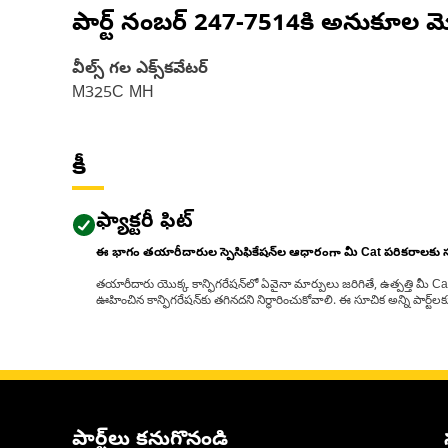
పార్ట్ నంబర్
247-7514
కి అనుకూల మ
వీల్స్ గల ఎక్స్‌కవేటర్
M325C MH
కీ
ఫ్యాక్టరీ ఫిట్
ఈ భాగం తయారీదారుల స్పెసిఫికేషన్‌ల ఆధారంగా మీ Cat పరికరాలకు
తయారీదారు యొక్క కాన్ఫిగరేషన్‌లో ఏవైనా మార్పులు జరిగితే, ఉత్పత్తి మీ C
ఊహించిన కాన్ఫిగరేషన్‌కు తగినదని నిర్ధారించుకోవాలి. ఈ సూచిక అన్ని పార్ట
పార్ట్‌లు కనుగొనండి