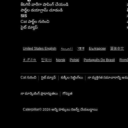
కేటగిరీ వారీగా షాపింగ్ చేయండి
పార్ట్‌ల డయాగ్రామ్ చూడండి
SIS
Cat పార్ట్‌ల గురించి
సైట్ మ్యాప్
United States English
العربية
বাংলা
Български
简体中文
ಕನ್ನಡ
한국어
Norsk
Polski
Português Do Brasil
Rom
Cat గురించి
సైట్ మ్యాప్
కుక్కీల సెట్టింగ్‌లు
నా వ్యక్తిగత సమాచారాన్ని అమ్
నా మార్కెటింగ్ ప్రాధాన్యతలు
గోప్యత
Caterpillar© 2026 అన్ని హక్కులు రిజర్వ్ చేయబడ్డాయి