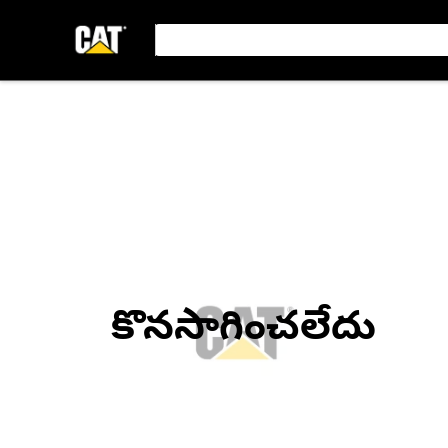
కొనసాగించలేదు