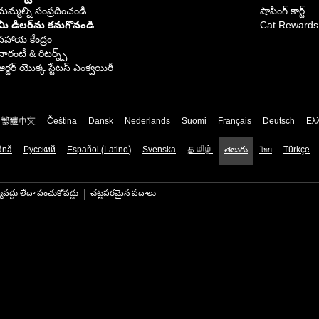
మమ్మల్ని సంప్రదించండి
షాపింగ్ కార్ట్
మీ డీలర్‌ను కనుగొనండి
Cat Rewards
సహాయ కేంద్రం
వారంటీ & రిటర్న్స్
ఆర్డర్ యొక్క స్టేటస్ ఎంక్వయిరీ
繁體中文
Čeština
Dansk
Nederlands
Suomi
Français
Deutsch
Ελ
ână
Русский
Español (Latino)
Svenska
தமிழ்
తెలుగు
ไทย
Türkçe
మవద్దు లేదా పంచుకోవద్దు
చట్టపరమైన పదాలు