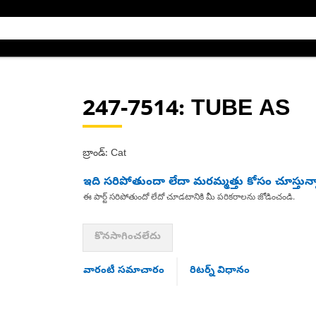
247-7514
: TUBE AS
బ్రాండ్: Cat
ఇది సరిపోతుందా లేదా మరమ్మత్తు కోసం చూస్తున్
ఈ పార్ట్ సరిపోతుందో లేదో చూడటానికి మీ పరికరాలను జోడించండి.
కొనసాగించలేదు
వారంటీ సమాచారం
రిటర్న్ విధానం