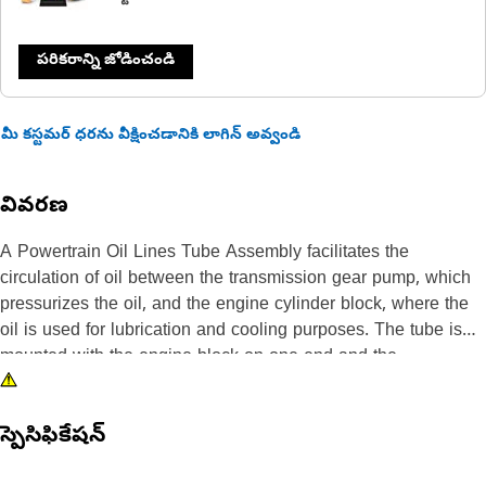
పరికరాన్ని జోడించండి
మీ కస్టమర్ ధరను వీక్షించడానికి లాగిన్ అవ్వండి
వివరణ
A Powertrain Oil Lines Tube Assembly facilitates the
circulation of oil between the transmission gear pump, which
pressurizes the oil, and the engine cylinder block, where the
oil is used for lubrication and cooling purposes. The tube is
mounted with the engine block on one end and the
transmission gear pump on the other end. The assembly
includes a flange head and a one-piece flange to ensure a
స్పెసిఫికేషన్
secure and leak-free connection.