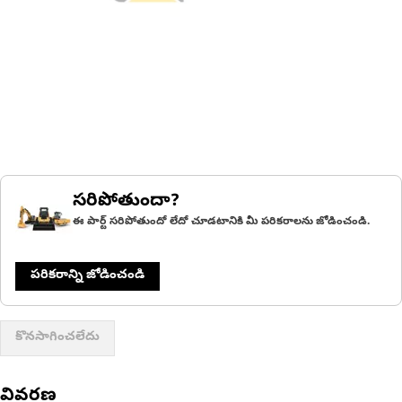
సరిపోతుందా?
ఈ పార్ట్ సరిపోతుందో లేదో చూడటానికి మీ పరికరాలను జోడించండి.
పరికరాన్ని జోడించండి
కొనసాగించలేదు
వివరణ