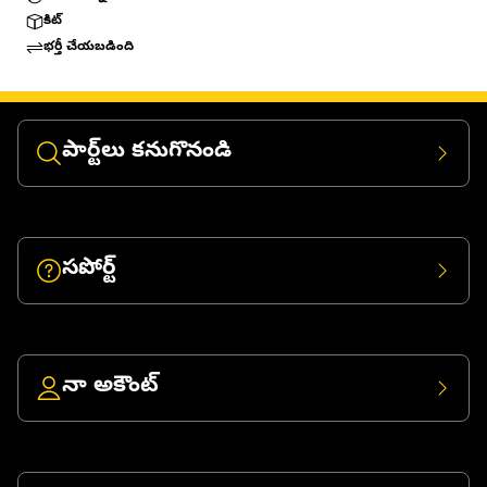
కిట్
భర్తీ చేయబడింది
పార్ట్‌లు కనుగొనండి
సపోర్ట్
నా అకౌంట్