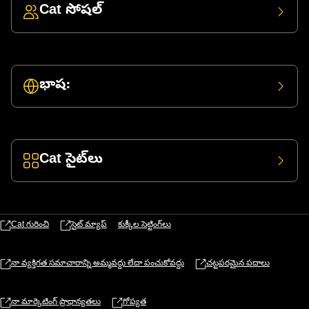
Cat సోషల్
భాష:
Cat సైట్‌లు
Cat గురించి
సైట్ మ్యాప్
కుక్కీల సెట్టింగ్‌లు
నా వ్యక్తిగత సమాచారాన్ని అమ్మవద్దు లేదా పంచుకోవద్దు
చట్టపరమైన పదాలు
నా మార్కెటింగ్ ప్రాధాన్యతలు
గోప్యత