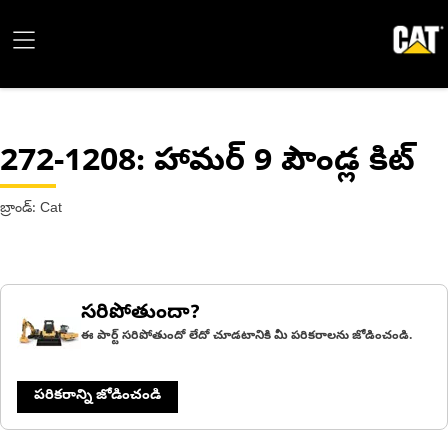
272-1208
: హామర్ 9 పౌండ్ల కిట్
బ్రాండ్: Cat
సరిపోతుందా?
ఈ పార్ట్ సరిపోతుందో లేదో చూడటానికి మీ పరికరాలను జోడించండి.
పరికరాన్ని జోడించండి