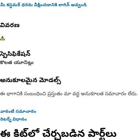
మీ కస్టమర్ ధరను వీక్షించడానికి లాగిన్ అవ్వండి
వివరణ
స్పెసిఫికేషన్
కొలత యూనిట్లు
అనుకూలమైన మోడల్స్
ఈ భాగానికి సంబంధించి ప్రస్తుతం మా వద్ద అనుకూలత సమాచారం లేదు.
వారంటీ సమాచారం
రిటర్న్ విధానం
ఈ కిట్‌లో చేర్చబడిన పార్ట్‌లు