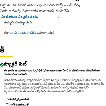
ప్రస్తుతం ఈ కిట్‌తో అనుబంధించబడిన పార్ట్‌లు ఏవీ లేవు.
మీకు అదనపు సమాచారం కావాలంటే, దయచేసి
.
మీ డీలర్‌ను సంప్రదించండి.
మమ్మల్ని సందర్శించండి
లేదా మా
సంప్రదింపు ఫారమ్
ని ఉపయోగించండి
కీ
ఫ్యాక్టరీ ఫిట్
ఈ భాగం తయారీదారుల స్పెసిఫికేషన్‌ల ఆధారంగా మీ Cat పరికరాలకు సరిపోయేలా
రూపొందించబడింది.
తయారీదారు యొక్క కాన్ఫిగరేషన్‌లో ఏవైనా మార్పులు జరిగితే, ఉత్పత్తి మీ Cat పరికరాలకు
సరిపోకపోవచ్చు. దయచేసి కొనుగోలు చేసే ముందు మీ Cat డీలర్‌ని సంప్రదించండి, ఈ భాగం మీ
Cat పరికరాలకు ప్రస్తుత పరిస్థితిలో మరియు ఊహించిన కాన్ఫిగరేషన్‌కు తగినదని
నిర్ధారించుకోవాలి. ఈ సూచిక అన్ని పార్ట్‌లకు అనుకూలతను హామీ ఇవ్వలేదు.
పునర్నిర్మించినవి
నాన్-రిటర్నబుల్