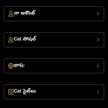
నా అకౌంట్
Cat సోషల్
భాష:
Cat సైట్‌లు