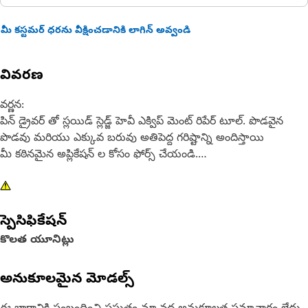
మీ కస్టమర్ ధరను వీక్షించడానికి లాగిన్ అవ్వండి
వివరణ
వర్ణన:
పిన్ డ్రైవర్ తో స్లయిడ్ స్లెడ్జ్ హెవీ ఎక్విప్ మెంట్ రిపేర్ టూల్. పొడవైన
పొడవు మరియు ఎక్కువ బరువు అతిపెద్ద గరిష్టాన్ని అందిస్తాయి
మీ కఠినమైన అప్లికేషన్ ల కోసం ఫోర్స్ చేయండి.
లక్షణాలు:
2 అంగుళాల (50.8 మి.మీ) పిన్ డ్రైవర్, నైలాన్ స్టోరేజ్ బ్యాగ్ తో 21 ఎల్
స్పెసిఫికేషన్
బి (9.5 కిలోలు) 46 అంగుళాల (1168 మి.మీ.) స్లయిడ్ స్లెడ్జ్ సుత్తి.
కొలత యూనిట్లు
పూత:
డీలర్ టూల్
అనుకూలమైన మోడల్స్
మరింత సమాచారం కోసం మీ యజమాని మాన్యువల్ ను సంప్రదించండి
లేదా మీ స్థానిక Cat డీలర్ ను సంప్రదించండి.