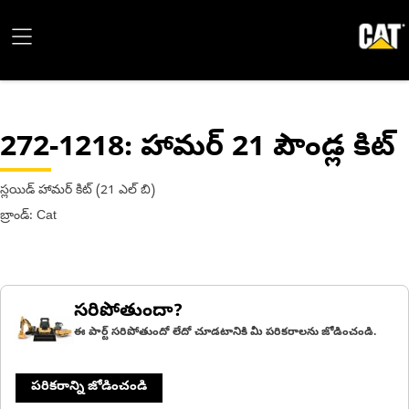
272-1218
: హామర్ 21 పౌండ్ల కిట్
స్లయిడ్ హామర్ కిట్ (21 ఎల్ బి)
బ్రాండ్: Cat
సరిపోతుందా?
ఈ పార్ట్ సరిపోతుందో లేదో చూడటానికి మీ పరికరాలను జోడించండి.
పరికరాన్ని జోడించండి