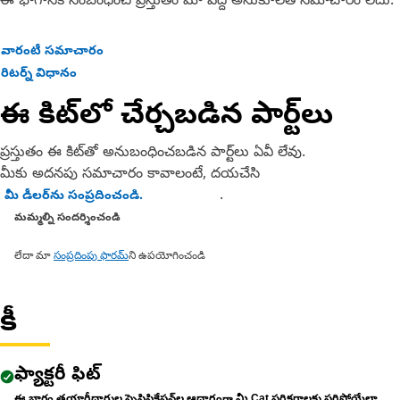
ఈ భాగానికి సంబంధించి ప్రస్తుతం మా వద్ద అనుకూలత సమాచారం లేదు.
వారంటీ సమాచారం
రిటర్న్ విధానం
ఈ కిట్‌లో చేర్చబడిన పార్ట్‌లు
ప్రస్తుతం ఈ కిట్‌తో అనుబంధించబడిన పార్ట్‌లు ఏవీ లేవు.
మీకు అదనపు సమాచారం కావాలంటే, దయచేసి
.
మీ డీలర్‌ను సంప్రదించండి.
మమ్మల్ని సందర్శించండి
లేదా మా
సంప్రదింపు ఫారమ్
ని ఉపయోగించండి
కీ
ఫ్యాక్టరీ ఫిట్