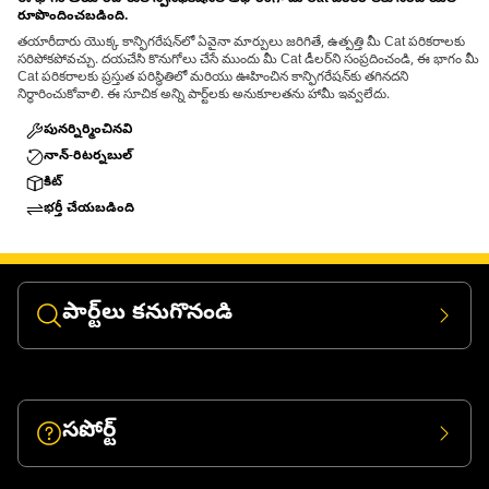
ఈ భాగం తయారీదారుల స్పెసిఫికేషన్‌ల ఆధారంగా మీ Cat పరికరాలకు సరిపోయేలా
రూపొందించబడింది.
తయారీదారు యొక్క కాన్ఫిగరేషన్‌లో ఏవైనా మార్పులు జరిగితే, ఉత్పత్తి మీ Cat పరికరాలకు
సరిపోకపోవచ్చు. దయచేసి కొనుగోలు చేసే ముందు మీ Cat డీలర్‌ని సంప్రదించండి, ఈ భాగం మీ
Cat పరికరాలకు ప్రస్తుత పరిస్థితిలో మరియు ఊహించిన కాన్ఫిగరేషన్‌కు తగినదని
నిర్ధారించుకోవాలి. ఈ సూచిక అన్ని పార్ట్‌లకు అనుకూలతను హామీ ఇవ్వలేదు.
పునర్నిర్మించినవి
నాన్-రిటర్నబుల్
కిట్
భర్తీ చేయబడింది
పార్ట్‌లు కనుగొనండి
సపోర్ట్