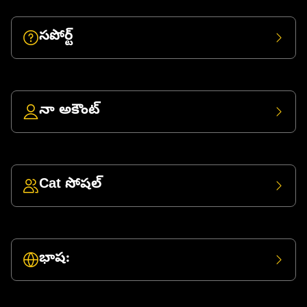
సపోర్ట్
నా అకౌంట్
Cat సోషల్
భాష: