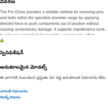
వివరణ
The Pin Driver provides a reliable method for removing pins
and bolts within the specified diameter range by applying
directed force to push components out of position without
causing unnecessary damage. It supports maintenance work
by allowing controlled disassembly, reducing the effort
required to separate tightly fitted parts, and improving the ease
of handling during repair tasks. The tool helps maintain
స్పెసిఫికేషన్
alignment during removal, lowers the chance of surface
damage, and ensures that components can be detached
stably and predictably.
అనుకూలమైన మోడల్స్
Attributes:
ఈ భాగానికి సంబంధించి ప్రస్తుతం మా వద్ద అనుకూలత సమాచారం లేదు.
• Helps prevent damage to surrounding surfaces during
removal.
వారంటీ సమాచారం
• Supports accurate alignment during impact application.
రిటర్న్ విధానం
• Reduces the effort required to dislodge tightly fitted
components.