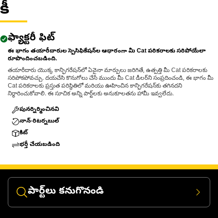
కీ
• Suitable for removing pins and bolts greater than 1-1/4 inch
and up to 2 inch (50.8 mm) diameters.
ఫ్యాక్టరీ ఫిట్
Applications:
The Pin Driver is used during maintenance and repair
ఈ భాగం తయారీదారుల స్పెసిఫికేషన్‌ల ఆధారంగా మీ Cat పరికరాలకు సరిపోయేలా
రూపొందించబడింది.
activities where large pins and bolts are fitted within
తయారీదారు యొక్క కాన్ఫిగరేషన్‌లో ఏవైనా మార్పులు జరిగితే, ఉత్పత్తి మీ Cat పరికరాలకు
assemblies and applied directly to the pin or bolt to push it out
సరిపోకపోవచ్చు. దయచేసి కొనుగోలు చేసే ముందు మీ Cat డీలర్‌ని సంప్రదించండి, ఈ భాగం మీ
using controlled force.
Cat పరికరాలకు ప్రస్తుత పరిస్థితిలో మరియు ఊహించిన కాన్ఫిగరేషన్‌కు తగినదని
నిర్ధారించుకోవాలి. ఈ సూచిక అన్ని పార్ట్‌లకు అనుకూలతను హామీ ఇవ్వలేదు.
పునర్నిర్మించినవి
నాన్-రిటర్నబుల్
కిట్
భర్తీ చేయబడింది
పార్ట్‌లు కనుగొనండి